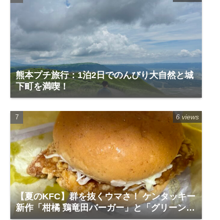
熊本プチ旅行：1泊2日でのんびり大自然と城
下町を満喫！
6 views
【夏のKFC】群を抜くウマさ！ ケンタッキー
新作「柑橘 鶏竜田バーガー」と「グリーンホ
ットチキン」で夏を食らう