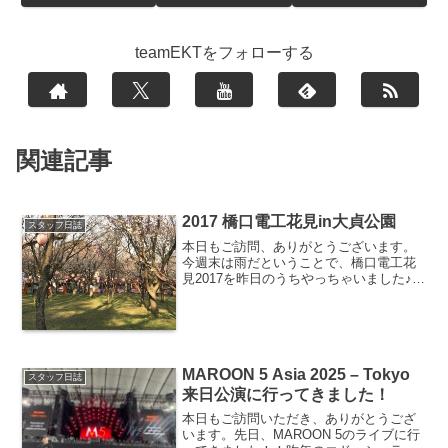
teamEKTをフォローする
関連記事
2017 橋口電工花見in大貞公園
スタッフ日誌
本日もご訪問、ありがとうございます。
今週末は雨だということで、橋口電工花
見2017を昨日のうちやっちゃいました♪会
場は会社の近くの大貞公園です。天気が
良くて暖かかく、お花見日和でした。大
貞公園は約1300本のソメイヨシノが咲き
誇る大分県でも...
MAROON 5 Asia 2025 – Tokyo
スタッフ日誌
来日公演に行ってきました！
本日もご訪問いただき、ありがとうござ
います。先日、MAROON 5のライブに行