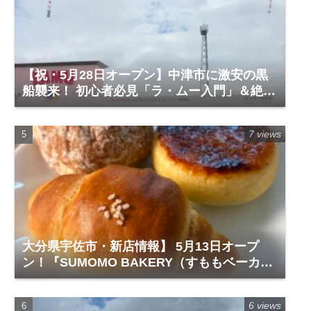
【祝・5月28日オープン】中津市に激安の黒
船襲来！ 初心者必見「ラ・ムー入門」＆絶対
に買うべき神商品
7 views
大分県宇佐市・新店情報】 5月13日オープ
ン！『SUMOMO BAKERY（すももベーカリ
ー）』レビュー
6 views