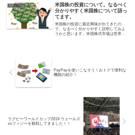
ら沢山の剣士が集まっていました。この
米国株の投資について。なるべく
スタッフ日誌
日、双子の姉妹は個...
分かりやすく米国株について語っ
てます。
米国株の投資に最近興味が出てきたの
で、なるべく分かりやすく説明してみよ
うかと思います。米国株式市場は世界有
数の大きな市場であり、多くの投資家に
とって注目の的となっています。米国株
式市場は、1つの国家市場でありながら、
数え切れないほどの企業が...
PayPayを使いこなそう！おトクで便利な
機能の紹介！
ラグビーワールドカップ2019 ウェールズ
vsフィジーを観戦してきました！！