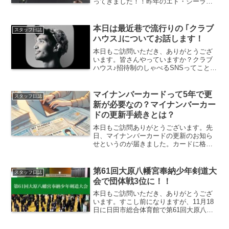
ってきました！！昨年のエド・シーラン
に続き来日公演ってことですごく楽しみ
にしていました。エド・シーランの時は
アリーナだったけど機材側でハズレ席だ
本日は最近巷で流行りの ｢クラブ
スタッフ日誌
ったけど・・・今回...
ハウス｣についてお話します！
本日もご訪問いただき、ありがとうござ
います。皆さんやっていますか？クラブ
ハウス♪招待制のしゃべるSNSってことで
一気にビッグウエーブがきた印象です。
インスタもTwitterも面倒くさいおばちゃ
んからしたら難しいーーー。なんせ登録
マイナンバーカードって5年で更
スタッフ日誌
するのに英語...
新が必要なの？マイナンバーカー
ドの更新手続きとは？
本日もご訪問ありがとうございます。先
日、マイナンバーカードの更新のお知ら
せというのが届きました。カードに格納
されている電子証明書の５年の有効期限
があるようで、更新に市役所に行きまし
た。マイナンバーカードって更新必要な
第61回大原八幡宮奉納少年剣道大
スタッフ日誌
の！？って感じだったので...
会で団体戦3位に！！
本日もご訪問いただき、ありがとうござ
います。すこし前になりますが、11月18
日に日田市総合体育館で第61回大原八幡
宮奉納少年剣道大会が開催されました。
この日も大分県や福岡県、山口県などか