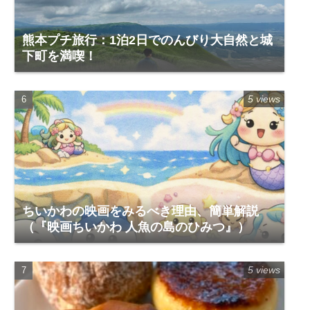
熊本プチ旅行：1泊2日でのんびり大自然と城
下町を満喫！
5 views
ちいかわの映画をみるべき理由、簡単解説
（『映画ちいかわ 人魚の島のひみつ』）
5 views