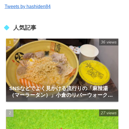
Tweets by hashiden84
人気記事
36 views
SNSなどでよく見かける流行りの「麻辣湯
（マーラータン）」小倉のリバーウォーク1
階「福恩麻辣湯」
27 views