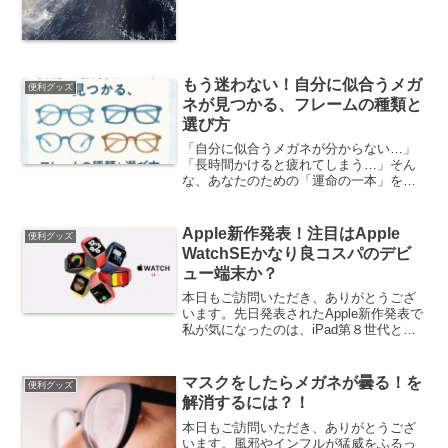
もう迷わない！自分に似合うメガ
便利グッズ
ネが見つかる、フレームの種類と
選び方
「自分に似合うメガネが分からない…」
「長時間かけると疲れてしまう…」そん
な、あなたのための「運命の一本」を見
つけるお手伝いをします。この記事でわ
かること 👓 メガネの基本的な知識と各
部の名称 🤔 顔の形に合わせた、本当に似
Apple新作発表！注目はApple
便利グッズ
合うフレームの選び...
WatchSEかなり良コスパのデビ
ュー端末か？
本日もご訪問いただき、ありがとうござ
います。先日発表されたApple新作発表で
私が気になったのは、iPad第８世代とも
う一つがApple WatchSEですね！！Apple
Watchというと発売当初はそこまで爆発
的な人気とはいかず、あまり...
マスクをしたらメガネが曇る！を
便利グッズ
解消するには？！
本日もご訪問いただき、ありがとうござ
います。風邪やインフルが猛威をふるっ