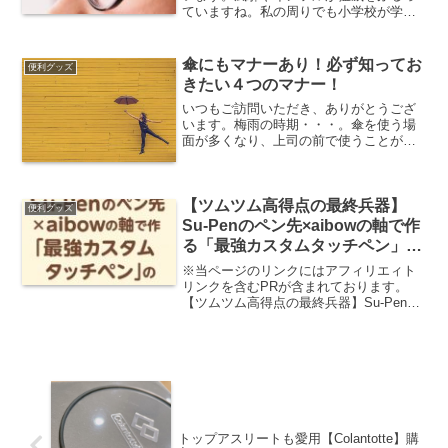
ていますね。私の周りでも小学校が学年
閉鎖になったりと、インフルの恐ろしさ
を身近に感じています。予防するには、
やっぱりマスクは欠かせません。しか
傘にもマナーあり！必ず知ってお
便利グッズ
し、メガネをかけている人は...
きたい４つのマナー！
いつもご訪問いただき、ありがとうござ
います。梅雨の時期・・・。傘を使う場
面が多くなり、上司の前で使うことがあ
ると思います。そんな時、正しいマナー
で傘差せるとカッコイイですよね！今回
は傘の正しいマナーとシャレオツな傘を
紹介します！傘のマナー傘...
【ツムツム高得点の最終兵器】
便利グッズ
Su-Penのペン先×aibowの軸で作
る「最強カスタムタッチペン」の
作り方
※当ページのリンクにはアフィリエィト
リンクを含むPRが含まれております。
【ツムツム高得点の最終兵器】Su-Penの
ペン先×aibowの軸で作る「最強カスタム
タッチペン」の作り方本日もご訪問いた
だきありがとうございます。最近のマイ
ブームがツム...
トップアスリートも愛用【Colantotte】購