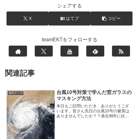
シェアする
X
はてブ
コピー
teamEKTをフォローする
関連記事
台風10号対策で学んだ窓ガラスの
便利グッズ
マスキング方法
本日もご訪問いただき、ありがとうござ
います。皆さん先日の台風10号の被害は
ありませんでしたか？？過去例年に比較
してもかなりの大型で危険な台風だった
ので、ニュースやマスコミでも取り上げ
られて、事前の対策を行いましょうとい
うアナウンスがされてま...