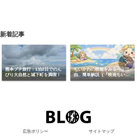
新着記事
熊本プチ旅行：1泊2日でのん
ちいかわの映画をみるべき理
びり大自然と城下町を満喫！
由、簡単解説（『映画ちいか
わ 人魚の島のひみつ』）
広告ポリシー
サイトマップ