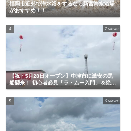
福岡市近郊で海水浴をするなら新宮海水浴場
がおすすめ！！
7 views
【祝・5月28日オープン】中津市に激安の黒
船襲来！ 初心者必見「ラ・ムー入門」＆絶対
に買うべき神商品
6 views