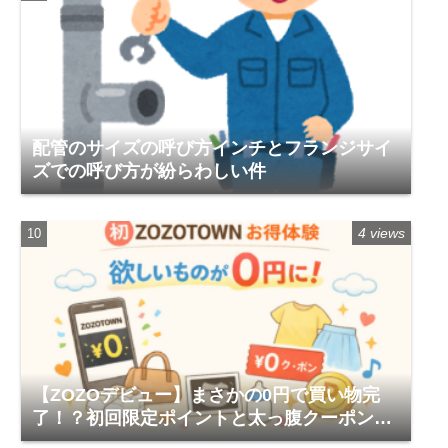
配管のサイズの呼び方インチとフランジサイ
ズでの呼び方が紛らわしい件
4 views
【ZOZOデビュー】まさかの0円で買い物完
了！？初回限定ポイントと太っ腹クーポンが
ヤバすぎる体験レポ