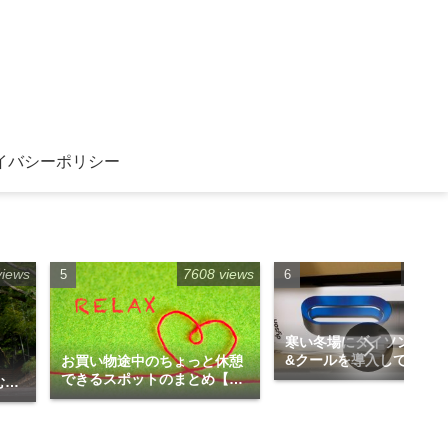
イバシーポリシー
views
7608 views
6968 
寒い冬場にダイソンのホ
&クールを導入してみま
お買い物途中のちょっと休憩
」
た！！
できるスポットのまとめ【福
むの
岡博多エリア編】