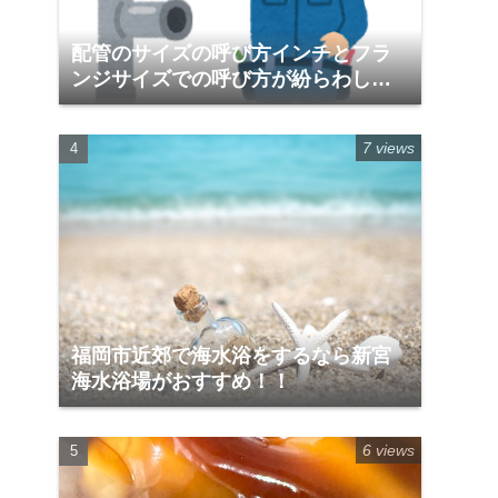
配管のサイズの呼び方インチとフラ
ンジサイズでの呼び方が紛らわしい
件
7 views
福岡市近郊で海水浴をするなら新宮
海水浴場がおすすめ！！
6 views