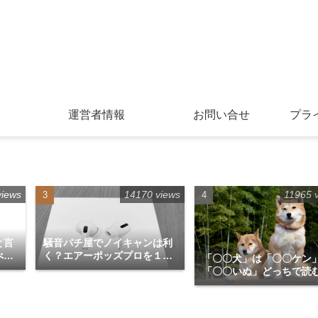
運営者情報
お問い合せ
プラ
views
14170 views
11965 
と言
騒音パチ屋でノイキャンは利
べて
く？エアーポッズプロを１か
「〇〇犬」は「〇〇ケン
月使用してみての感想
「〇〇いぬ」どっちで読
が正解？