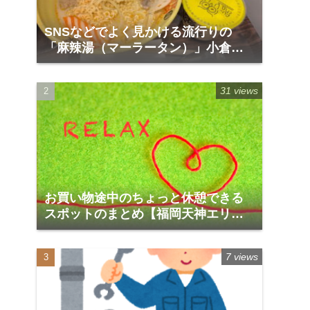
SNSなどでよく見かける流行りの
「麻辣湯（マーラータン）」小倉の
リバーウォーク1階「福恩麻辣湯」
31 views
お買い物途中のちょっと休憩できる
スポットのまとめ【福岡天神エリア
編】
7 views