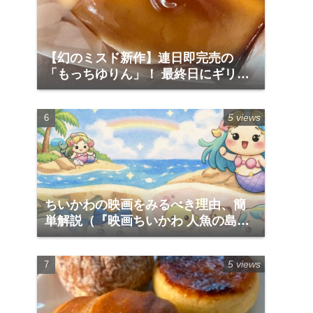
【幻のミスド新作】連日即完売の
「もっちゆりん」！ 最終日にギリギ
リ滑り込みゲットして食べてみた実
食レポ
5 views
ちいかわの映画をみるべき理由、簡
単解説（『映画ちいかわ 人魚の島の
ひみつ』）
5 views