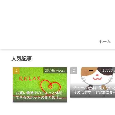
ホーム
人気記事
20748 views
18390 
チュールが体に良くない
うのはデマ！？実際に食
お買い物途中のちょっと休憩
みた！
できるスポットのまとめ【福
岡天神エリア編】