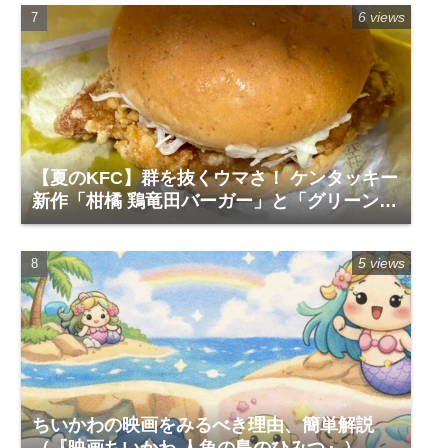
6 views
【夏のKFC】群を抜くウマさ！ ケンタッキー
新作「柑橘 鶏竜田バーガー」と「グリーンホ
ットチキン」で夏を食らう
5 views
ちいかわの映画をみるべき理由、簡単解説
（『映画ちいかわ 人魚の島のひみつ』）