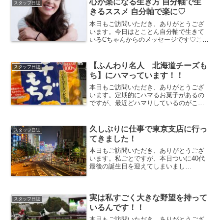
心が楽になる生き方 自分軸で生
スタッフ日誌
きるススメ 自分軸で楽に♡
本日もご訪問いただき、ありがとうござ
います。今日はとことん自分軸で生きて
いるCちゃんからのメッセージです♡こん
にちは！最近では卒業式があちこちで行
われ、4月からは新学期や新社会人、新し
い環境になる方も多いのではないでしょ
【ふんわり名人 北海道チーズも
スタッフ日誌
うか！ワクワク楽しみ...
ち】にハマっています！！
本日もご訪問いただき、ありがとうござ
います。定期的にハマるお菓子があるの
ですが、最近どハマりしているのがこの
【ふんわり名人 北海道チーズもち】濃
厚チーズとフワフワ食感で口に入れた瞬
間とけていく感じにすっかりはまってし
久しぶりに仕事で東京支店に行っ
スタッフ日誌
まいました！上の袋の中に...
てきました！
本日もご訪問いただき、ありがとうござ
います。私ごとですが、本日ついに40代
最後の誕生日を迎えてしまいまし
た。。。もう立派なおばちゃんに仕上が
りましたよ♪笑老けたし病気ばかりで医療
費は嵩むし更年期だけど(関係ないか！)、
実は私すごく大きな野望を持って
人生100年時代の今、...
スタッフ日誌
いるんです！！
本日もご訪問いただき、ありがとうござ