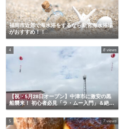
福岡市近郊で海水浴をするなら新宮海水浴場
がおすすめ！！
8 views
【祝・5月28日オープン】中津市に激安の黒
船襲来！ 初心者必見「ラ・ムー入門」＆絶対
に買うべき神商品
7 views