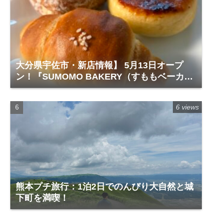
大分県宇佐市・新店情報】 5月13日オープ
ン！『SUMOMO BAKERY（すももベーカリ
ー）』レビュー
6 views
熊本プチ旅行：1泊2日でのんびり大自然と城
下町を満喫！