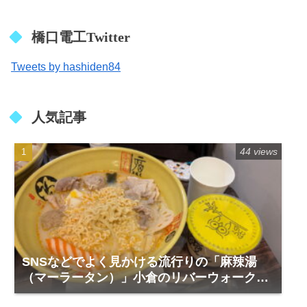
橋口電工Twitter
Tweets by hashiden84
人気記事
44 views
SNSなどでよく見かける流行りの「麻辣湯
（マーラータン）」小倉のリバーウォーク1
階「福恩麻辣湯」