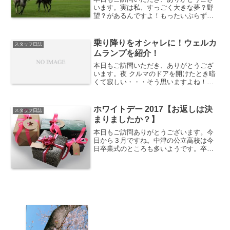
います。実は私、すっごく大きな夢？野
望？があるんですよ！もったいぶらずに
言います。私、馬主になりたいんで
す！！アーモンドアイや、ディープイン
パクト、ハーツクライ、トウカイテイオ
乗り降りをオシャレに！ウェルカ
スタッフ日誌
ーのようなカッコイイ競走馬の...
ムランプを紹介！
本日もご訪問いただき、ありがとうござ
います。夜 クルマのドアを開けたとき暗
くて寂しい・・・そう思いますよね！安
くて取り付け簡単でおしゃれに出来るア
イテムを紹介します！どんな感じになる
の？Amazonでの商品紹介のページではこ
ホワイトデー 2017【お返しは決
スタッフ日誌
んな感じです。商...
まりましたか？】
本日もご訪問ありがとうございます。今
日から３月ですね。中津の公立高校は今
日卒業式のところも多いようです。卒業
される皆さん、おめでとうございます💐
そして３月といえばホワイトデー！！バ
レンタインのお返しは準備しましたか？
何を贈れば喜ばれるんだろ...