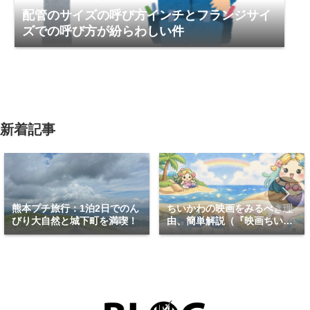
配管のサイズの呼び方インチとフランジサイ
ズでの呼び方が紛らわしい件
新着記事
熊本プチ旅行：1泊2日でのん
ちいかわの映画をみるべき理
びり大自然と城下町を満喫！
由、簡単解説（『映画ちいか
わ 人魚の島のひみつ』）