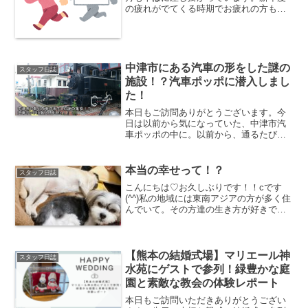
の疲れがでてくる時期でお疲れの方も多
いと思いますが、皆様いかがお過ごしで
すか？橋電ブログを始めて、かれこれ1年
半が経とうとしています。この一年半、
本当に色々な事があり...
中津市にある汽車の形をした謎の
スタッフ日誌
施設！？汽車ポッポに潜入しまし
た！
本日もご訪問ありがとうございます。今
日は以前から気になっていた、中津市汽
車ポッポの中に。以前から、通るたびに
あの建物の中ってどうなってるのだろ
う？？と気になっていた場所。未だに入
ったことがありませんでしたが、今回初
本当の幸せって！？
スタッフ日誌
めて内装を拝見することがで...
こんにちは♡お久しぶりです！！cです
(^^)私の地域には東南アジアの方が多く住
んでいて。その方達の生き方が好きで。
日曜日の昼間に賑やかにサッカーしてる
グループがいる。高校生かな？と思えば
外国の方達。本当に学生みたいに騒ぎな
がら楽しんでる。夜...
【熊本の結婚式場】マリエール神
スタッフ日誌
水苑にゲストで参列！緑豊かな庭
園と素敵な教会の体験レポート
本日もご訪問いただきありがとうござい