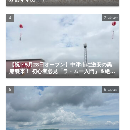
7 views
【祝・5月28日オープン】中津市に激安の黒
船襲来！ 初心者必見「ラ・ムー入門」＆絶対
に買うべき神商品
6 views