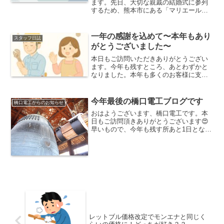
ます。先日、大切な親戚の結婚式に参列
するため、熊本市にある「マリエール神
水苑」を訪れました。新郎新婦の幸せそ
うな笑顔はもちろん、会場の雰囲気やス
タッフの方々のホスピタリティが本当に
一年の感謝を込めて〜本年もあり
スタッフ日誌
素晴らしく、ゲストである...
がとうございました〜
本日もご訪問いただきありがとうござい
ます。今年も残すところ、あとわずかと
なりました。本年も多くのお客様に支え
られ、無事に一年を締めくくることがで
きそうです。日頃より弊社に工事をご依
頼いただき、心より感謝申し上げます。
今年最後の橋口電工ブログです
橋口電工からのお知らせ
電気は、生活や仕事に欠か...
おはようございます、橋口電工です。本
日もご訪問頂きありがとうございます😍
早いもので、今年も残す所あと1日となり
ました。皆さんにとって2015年はどんな
一年でしたか？今年度最後のブログ更新
になりました２０１５年は橋口電工にと
って飛躍の一年でし...
レットブル価格改定でモンエナと同じく