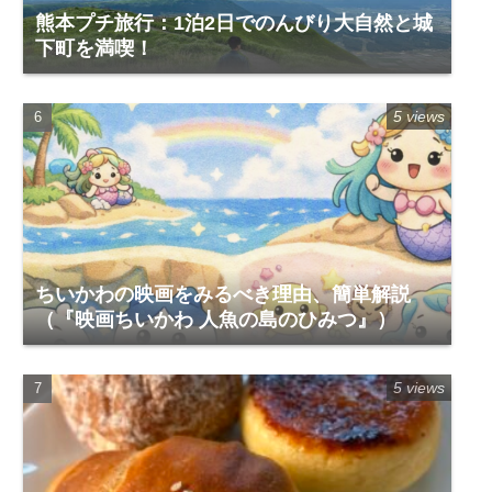
熊本プチ旅行：1泊2日でのんびり大自然と城
下町を満喫！
5 views
ちいかわの映画をみるべき理由、簡単解説
（『映画ちいかわ 人魚の島のひみつ』）
5 views