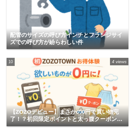
配管のサイズの呼び方インチとフランジサイ
ズでの呼び方が紛らわしい件
4 views
【ZOZOデビュー】まさかの0円で買い物完
了！？初回限定ポイントと太っ腹クーポンが
ヤバすぎる体験レポ