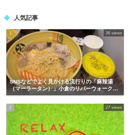
人気記事
36 views
SNSなどでよく見かける流行りの「麻辣湯
（マーラータン）」小倉のリバーウォーク1
階「福恩麻辣湯」
27 views