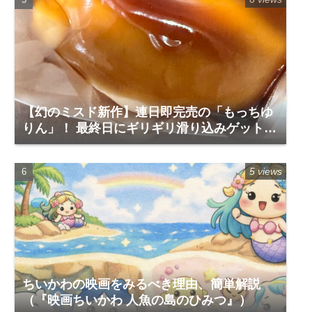
【幻のミスド新作】連日即完売の「もっちゆ
りん」！ 最終日にギリギリ滑り込みゲットし
て食べてみた実食レポ
5 views
ちいかわの映画をみるべき理由、簡単解説
（『映画ちいかわ 人魚の島のひみつ』）