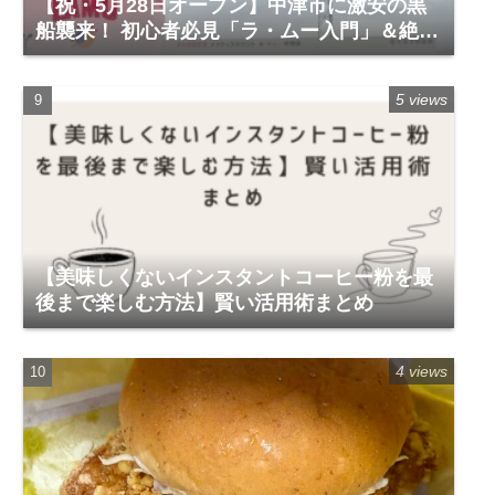
【祝・5月28日オープン】中津市に激安の黒
船襲来！ 初心者必見「ラ・ムー入門」＆絶対
に買うべき神商品
5 views
【美味しくないインスタントコーヒー粉を最
後まで楽しむ方法】賢い活用術まとめ
4 views