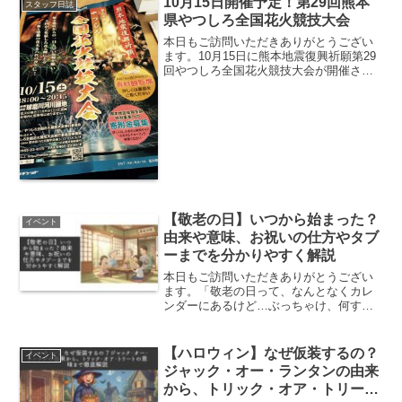
10月15日開催予定！第29回熊本
スタッフ日誌
県やつしろ全国花火競技大会
本日もご訪問いただきありがとうござい
ます。10月15日に熊本地震復興祈願第29
回やつしろ全国花火競技大会が開催され
ます！！もう29回目みたいですが今まで
聞いたこともなかった…熊本地震復興祈
願 第29回やつしろ全国花火競技大会 詳
細情報熊本地...
【敬老の日】いつから始まった？
イベント
由来や意味、お祝いの仕方やタブ
ーまでを分かりやすく解説
本日もご訪問いただきありがとうござい
ます。「敬老の日って、なんとなくカレ
ンダーにあるけど…ぶっちゃけ、何する
日だっけ？」なんて思ったこと、ありま
せんか？分かります、分かります。大人
になるとなかなか聞けない、今さらなギ
【ハロウィン】なぜ仮装するの？
イベント
モンですよね。でも、大丈...
ジャック・オー・ランタンの由来
から、トリック・オア・トリート