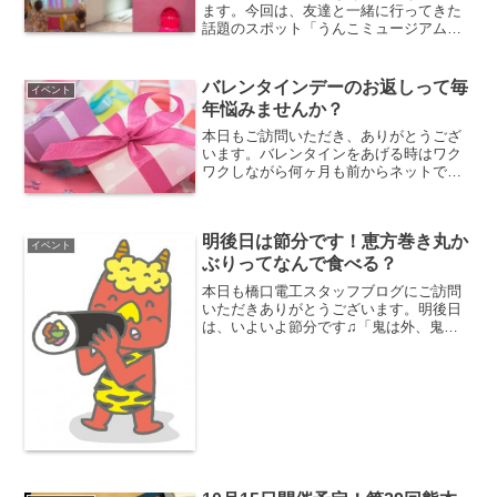
ます。今回は、友達と一緒に行ってきた
話題のスポット「うんこミュージアム」
の体験レポを、テンションそのままにお
届けします。うんこミュージアムってど
んなところ？「うんこミュージアム」
バレンタインデーのお返しって毎
イベント
は、その名の通り“うんこ”...
年悩みませんか？
本日もご訪問いただき、ありがとうござ
います。バレンタインをあげる時はワク
ワクしながら何ヶ月も前からネットで調
べたりするのですが、夫や息子たちから
お返しを丸投げされるのは本当に毎年迷
惑！！相手の喜ぶものを考えて、さらに
明後日は節分です！恵方巻き丸か
センスを問われているよう...
イベント
ぶりってなんで食べる？
本日も橋口電工スタッフブログにご訪問
いただきありがとうございます。明後日
は、いよいよ節分です♫「鬼は外、鬼は
外、福は内」みなさんはどんな節分を予
定してますか？？節分といえば、豆まき
に恵方巻。豆まきは鬼を退治するという
ので分かりやすいのですが...