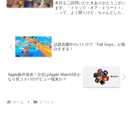
の意味は
本日もご訪問いただきありがとうござい
ます。「トリック・オア・トリート！」
…って、よく聞くけど、ちゃんとした意
味、知ってる？10月31日になると、なん
だか街がソワソワし始めるハロウィン。
今や日本でもすっかりお馴染みのイベン
トだけど、「なんで仮...
話題高騰中のバトロワ「Fall Guys」が面
白すぎる！
Apple新作発表！注目はApple WatchSEか
なり良コスパのデビュー端末か？
ホーム
イベント