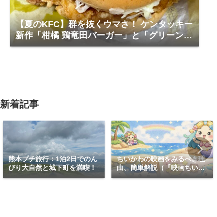
【夏のKFC】群を抜くウマさ！ ケンタッキー
新作「柑橘 鶏竜田バーガー」と「グリーンホ
ットチキン」で夏を食らう
新着記事
熊本プチ旅行：1泊2日でのん
ちいかわの映画をみるべき理
びり大自然と城下町を満喫！
由、簡単解説（『映画ちいか
わ 人魚の島のひみつ』）