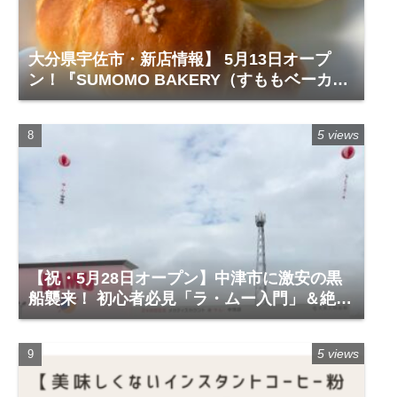
大分県宇佐市・新店情報】 5月13日オープ
ン！『SUMOMO BAKERY（すももベーカリ
ー）』レビュー
5 views
【祝・5月28日オープン】中津市に激安の黒
船襲来！ 初心者必見「ラ・ムー入門」＆絶対
に買うべき神商品
5 views