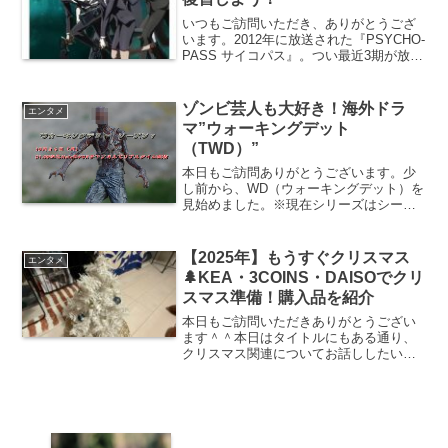
いつもご訪問いただき、ありがとうござ
います。2012年に放送された『PSYCHO-
PASS サイコパス』。つい最近3期が放送
開始され、そのタイミングでたまたま友
達からススメられて見始めたのです
が・・・めちゃくちゃ面白い！！あまり
ゾンビ芸人も大好き！海外ドラ
エンタメ
の面白さに1...
マ”ウォーキングデット
（TWD）”
本日もご訪問ありがとうございます。少
し前から、WD（ウォーキングデット）を
見始めました。※現在シリーズはシーズ
ン７まで放映されていて、最新のシーズ
ン７を見るにはHuluなどの動画サイトに
て視聴することができます。→Huluでウ
【2025年】もうすぐクリスマス
エンタメ
ォーキングデッ...
🌲KEA・3COINS・DAISOでクリ
スマス準備！購入品を紹介
本日もご訪問いただきありがとうござい
ます＾＾本日はタイトルにもある通り、
クリスマス関連についてお話ししたいと
思っています！まだ気が早いですかね笑
でもインテリアショップや家具屋などな
ど行ったらもうクリスマスグッズ売って
ますから早くないですよね...