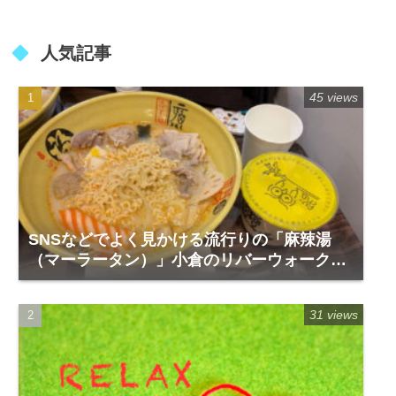
人気記事
45 views
SNSなどでよく見かける流行りの「麻辣湯
（マーラータン）」小倉のリバーウォーク1
階「福恩麻辣湯」
31 views