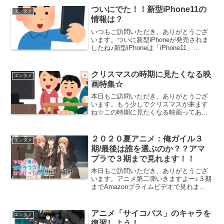
ついにでた！！新型iPhone11の
エンタメ
情報は？
いつもご訪問いただき、ありがとうござ
います。ついに新型iPhoneが発売されま
したね♪新型iPhoneは「iPhone11」
「iPhone11 Pro」「iPhone11 ProMax」
発売日は2019年9月20日でした！iPhone
ユーザ...
クリスマスの時期に見たくなる映
エンタメ
画特集☆
本日もご訪問いただき、ありがとうござ
います。もう少しでクリスマスが来ます
ね☆この時期に見たくなる映画ってあり
ませんか？家族揃って暖かい部屋でお菓
子を食べながら見たくなる映画を勝手に
ご紹介しちゃいます♪第５位 クリスマ
２０２０夏アニメ：俺ガイル３
エンタメ
ス・クロニクル2018年...
期/最後は誰を選ぶのか？？アマ
プラで３期まで見れます！！
本日もご訪問いただき、ありがとうござ
います。アニメ第二弾いきますよー♪３期
までAmazonプライムビデオで見れま
す！！いよいよ待望の夏アニメがスター
トします！！！本当は春アニメで放送さ
れるものが延期になって、今回の７月か
アニメ「サイコパス」のキャラを
エンタメ
らの放送になってしま...
復習しよう！