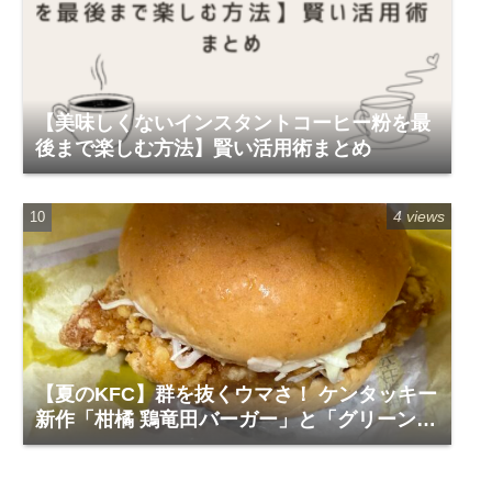
【美味しくないインスタントコーヒー粉を最
後まで楽しむ方法】賢い活用術まとめ
4 views
【夏のKFC】群を抜くウマさ！ ケンタッキー
新作「柑橘 鶏竜田バーガー」と「グリーンホ
ットチキン」で夏を食らう