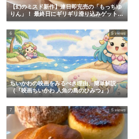
【幻のミスド新作】連日即完売の「もっちゆ
りん」！ 最終日にギリギリ滑り込みゲットし
て食べてみた実食レポ
5 views
ちいかわの映画をみるべき理由、簡単解説
（『映画ちいかわ 人魚の島のひみつ』）
5 views