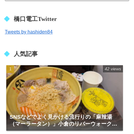
橋口電工Twitter
Tweets by hashiden84
人気記事
42 views
SNSなどでよく見かける流行りの「麻辣湯
（マーラータン）」小倉のリバーウォーク1
階「福恩麻辣湯」