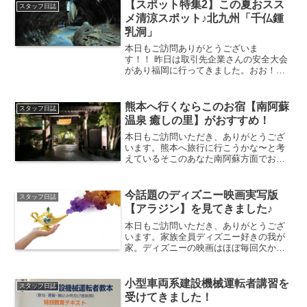
【スポット特集2】この夏おスス
スタッフ日誌
メ清涼スポット♪北九州「千仏鍾
乳洞」
本日もご訪問ありがとうございま
す！！ 昨日は取引先企業さんの安全大会
があり福岡に行ってきました。おお！！
始まりましたね〜山笠😆ソラリアプラザ
１階に飾り山が奉納されていました✨す
ごい迫力でした！！博多山笠は７月１５
熊本へ行くならこのお宿【南阿蘇
スタッフ日誌
日まで開催です☆話は変わりま...
温泉 癒しの里】がおすすめ！
本日もご訪問いただき、ありがとうござ
います。熊本へ旅行に行こうかな〜と考
えているそこのあなた南阿蘇方面でおす
すめのお宿があります！とても静かで、
源泉かけ流しの温泉に旬の素材を使った
四季の郷土料理と身も心も満足できるお
今話題のディズニー映画実写版
スタッフ日誌
宿がこちら。南阿蘇温泉 ...
【アラジン】を見てきました♪
本日もご訪問いただき、ありがとうござ
います。家族全員ディズニー好きの我が
家。ディズニーの映画はほぼ毎回欠かさ
ず見に行っています。笑ジブリ作品なら
自分的ランキングが明白なのに、ディズ
ニー作品は自分ランキング1位を決めるの
小型車両系建設機械運転者講習を
スタッフ日誌
がとても難しい…。ラプ...
受けてきました！