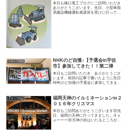
本日も橋口電工ブログにご訪問いただき
ありがとうございます。先日、小型車両
系建設機械運転者講習を受けに行ってき
ました🚜朝9時半から始まり、17時半まで
丸一日勉強なんて何年ぶりだろう・・・
学生の時以来かな(笑)講習会の会場は私以
外は全員男性で、...
NHKのど自慢♪【予選会in宇佐
スタッフ日誌
市】参加してきた！！第二弾
本日もご訪問いただき、ありがとうござ
います。前回の記事で書いたように先日
NHKのど自慢の予選会に参加してきまし
た！！NHKのど自慢♪【予選会in宇佐市】
参加してきました！！第一弾ちょっと巻
き戻して細かいところまで記念に書きま
福岡天神のイルミネーションin２
スタッフ日誌
すね☆予選会当日...
０１６年クリスマス
本日もご訪問ありがとうございます😊先
日、福岡の天神に行ってきました。オォ
ォーーー😍天神の街はいたるところがイ
ルミネーションでキラキラしていまし
た！！福岡天神 警固公園まずは警固公