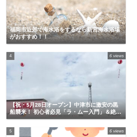
福岡市近郊で海水浴をするなら新宮海水浴場
がおすすめ！！
6 views
【祝・5月28日オープン】中津市に激安の黒
船襲来！ 初心者必見「ラ・ムー入門」＆絶対
に買うべき神商品
6 views