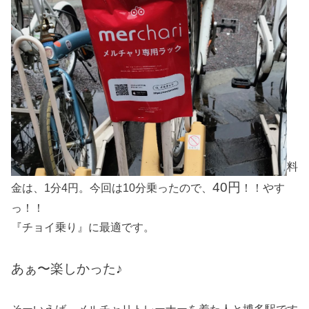
料
40円
金は、1分4円。今回は10分乗ったので、
！！やす
っ！！
『チョイ乗り』に最適です。
あぁ〜楽しかった♪