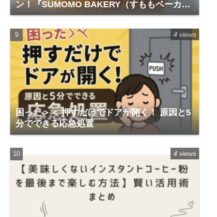
ン！『SUMOMO BAKERY（すももベーカリ
ー）』レビュー
4 views
困った＞＜ 押すだけでドアが開く！ 原因と5
分でできる応急処置
4 views