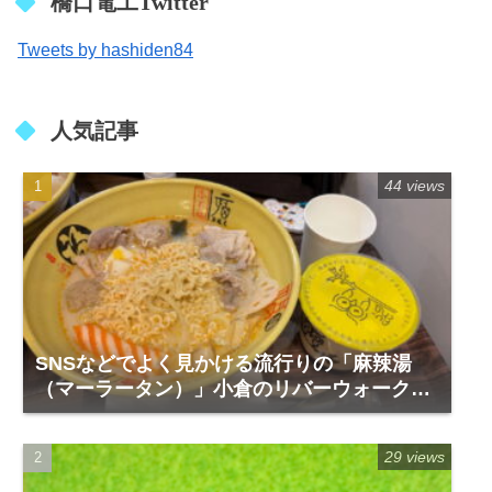
橋口電工Twitter
Tweets by hashiden84
人気記事
44 views
SNSなどでよく見かける流行りの「麻辣湯
（マーラータン）」小倉のリバーウォーク1
階「福恩麻辣湯」
29 views