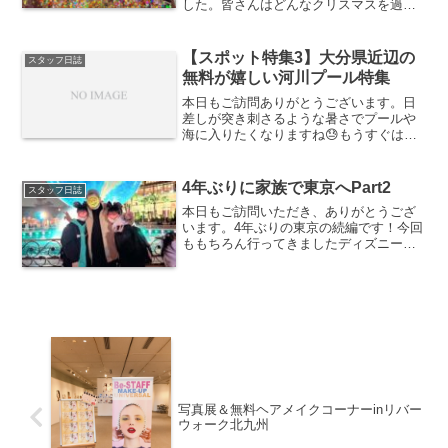
した。皆さんはどんなクリスマスを過ご
しましたか？クリスマスイブの24日は日
曜日だったから家族で過ごせたご家庭も
多かったのではないでしょうか。今この
【スポット特集3】大分県近辺の
スタッフ日誌
ブログを見てくださって...
無料が嬉しい河川プール特集
本日もご訪問ありがとうございます。日
差しが突き刺さるような暑さでプールや
海に入りたくなりますね😓もうすぐはじ
まる長い長い夏休み、なるべくお金をか
けずに遊べる場所といえば河川プールじ
ゃないでしょうか？スポット特集第３弾
4年ぶりに家族で東京へPart2
スタッフ日誌
は今回は大分県の河川プー...
本日もご訪問いただき、ありがとうござ
います。4年ぶりの東京の続編です！今回
ももちろん行ってきましたディズニーリ
ゾート♡今回はディズニーシーだけでし
たが、まだ見たことのない新しいショー
『ビリーヴ！〜シー・オブ・ドリーム
ス〜』が見たくて見たくて...
写真展＆無料ヘアメイクコーナーinリバー
ウォーク北九州