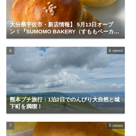
大分県宇佐市・新店情報】 5月13日オープ
ン！『SUMOMO BAKERY（すももベーカリ
ー）』レビュー
6 views
熊本プチ旅行：1泊2日でのんびり大自然と城
下町を満喫！
6 views