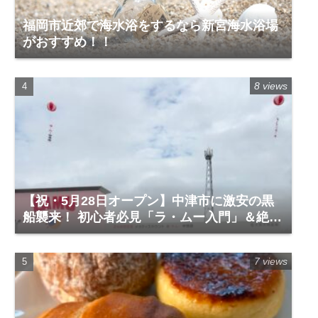
福岡市近郊で海水浴をするなら新宮海水浴場
がおすすめ！！
8 views
【祝・5月28日オープン】中津市に激安の黒
船襲来！ 初心者必見「ラ・ムー入門」＆絶対
に買うべき神商品
7 views