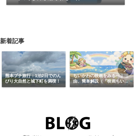
新着記事
熊本プチ旅行：1泊2日でのん
ちいかわの映画をみるべき理
びり大自然と城下町を満喫！
由、簡単解説（『映画ちいか
わ 人魚の島のひみつ』）