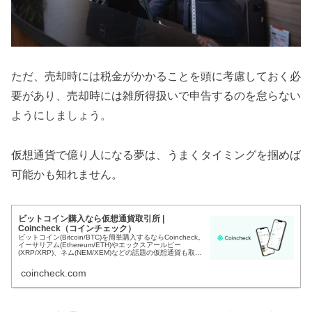
ただ、売却時には税金がかかることを頭に考慮しておく必
要があり、売却時には雑所得扱いで申告するのを怠らない
ようにしましょう。
仮想通貨で億り人になる夢は、うまくタイミングを掴めば
可能かも知れません。
ビットコイン購入なら仮想通貨取引所 |
Coincheck（コインチェック）
ビットコイン(Bitcoin/BTC)を簡単購入するならCoincheck。
イーサリアム(Ethereum/ETH)やエックスアールピー
(XRP/XRP)、ネム(NEM/XEM)などの話題の仮想通貨も取り
扱っております。
coincheck.com