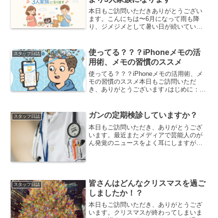
本日もご訪問いただきありがとうござい
ます。こんにちは〜6月になって雨も降
り、ジメジメとして暑い日が続いていま
すね☔️みなさん体調はお変わりないでし
ょうか？？ぼくは毎日元気にやっていま
す！6月はボーナスの時期の方が多いので
使ってる？？？iPhoneメモの活
スタッフ日誌
はないでしょうか👀好...
用術、メモの習慣のススメ
使ってる？？？iPhoneメモの活用術、メ
モの習慣のススメ本日もご訪問いただ
き、ありがとうございます♪はじめに：あ
なたのiPhoneに眠る「最強の相棒」を呼
び覚まそう突然ですが、あなたのiPhone
に入っている「メモ」アプリ、普段どれ
ガンの定期検診していますか？
スタッフ日誌
くらい...
本日もご訪問いただき、ありがとうござ
います。最近またメディアで芸能人のが
ん発覚のニュースをよく耳にしますが、
40歳を過ぎた私も他人事ではありませ
ん。母方の祖母も母も胃がん(スキルス胃
がん)だったので、こまめながん検診だけ
は欠かしません。厚労...
皆さんはどんなクリスマスを過ご
スタッフ日誌
しましたか！？
本日もご訪問いただき、ありがとうござ
います。クリスマスが終わってしまいま