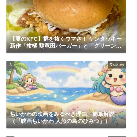
【夏のKFC】群を抜くウマさ！ ケンタッキー
新作「柑橘 鶏竜田バーガー」と「グリーンホ
ットチキン」で夏を食らう
5 views
ちいかわの映画をみるべき理由、簡単解説
（『映画ちいかわ 人魚の島のひみつ』）