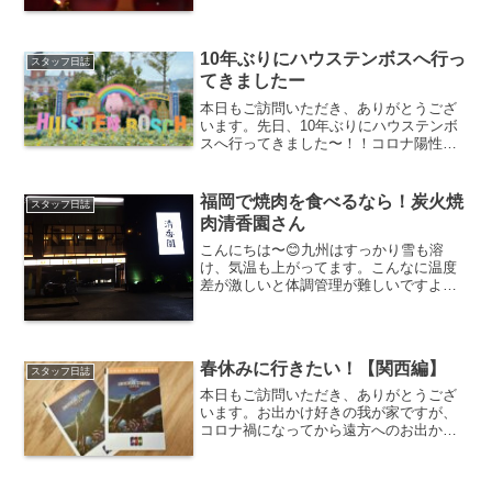
ションがキラキラして、クリスマスの音
楽がそこらじゅうから聞こえてきます。
今年は週末がクリスマス前とあって、お
10年ぶりにハウステンボスへ行っ
出かけされる予定の方...
スタッフ日誌
てきましたー
本日もご訪問いただき、ありがとうござ
います。先日、10年ぶりにハウステンボ
スへ行ってきました〜！！コロナ陽性者
が増えていたので迷っていたのですが、
できる限りの対策をしていざ出発。※行
った日からもう2週間以上は経っているの
福岡で焼肉を食べるなら！炭火焼
スタッフ日誌
で記事にしました。1...
肉清香園さん
こんにちは〜😊九州はすっかり雪も溶
け、気温も上がってます。こんなに温度
差が激しいと体調管理が難しいですよね
😷体力をつけたい‼️そんな時は・・・やっ
ぱり肉でしょ😋 という事で今回は福岡
でオススメの焼肉屋さんをご紹介しま
す。本格炭火焼肉清香園さ...
春休みに行きたい！【関西編】
スタッフ日誌
本日もご訪問いただき、ありがとうござ
います。お出かけ好きの我が家ですが、
コロナ禍になってから遠方へのお出かけ
はほぼできませんでした。家族全員が大
好きなディズニーリゾートにも、あれだ
け毎年行っていたのに、もう3年は行けて