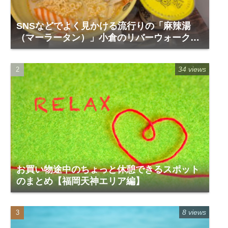
SNSなどでよく見かける流行りの「麻辣湯
（マーラータン）」小倉のリバーウォーク1
階「福恩麻辣湯」
34 views
お買い物途中のちょっと休憩できるスポット
のまとめ【福岡天神エリア編】
8 views