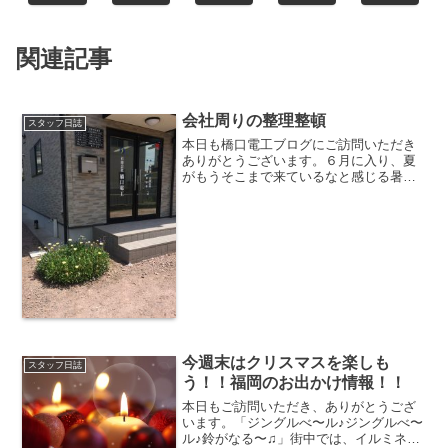
関連記事
会社周りの整理整頓
スタッフ日誌
本日も橋口電工ブログにご訪問いただき
ありがとうございます。６月に入り、夏
がもうそこまで来ているなと感じる暑さ
になりましたね🌻そんな暑さの中、スタ
ッフのOさんは会社周りの草むしりをし
てくれています。Oさんの仕事は主に倉
庫の在庫整理や管理、外回...
今週末はクリスマスを楽しも
スタッフ日誌
う！！福岡のお出かけ情報！！
本日もご訪問いただき、ありがとうござ
います。「ジングルべ〜ル♪ジングルべ〜
ル♪鈴がなる〜♫」街中では、イルミネー