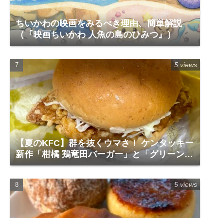
ちいかわの映画をみるべき理由、簡単解説
（『映画ちいかわ 人魚の島のひみつ』）
5 views
【夏のKFC】群を抜くウマさ！ ケンタッキー
新作「柑橘 鶏竜田バーガー」と「グリーンホ
ットチキン」で夏を食らう
5 views