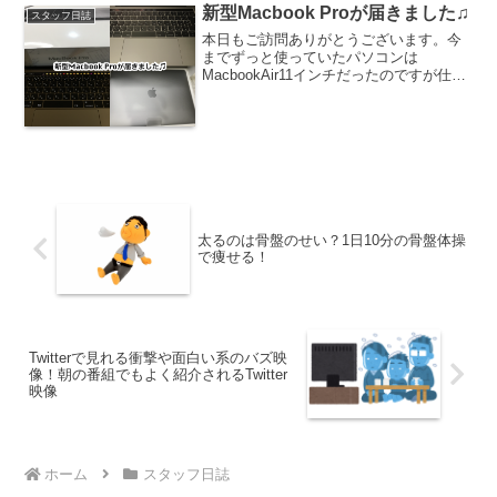
いません。そこで、今年...
新型Macbook Proが届きました♫
スタッフ日誌
本日もご訪問ありがとうございます。今
までずっと使っていたパソコンは
MacbookAir11インチだったのですが仕事
量が増えた今では、かなり動きが悪く重
たかったんですそこで思い切って新型
Macbook Pro13インチを購入しました。
→Mac...
太るのは骨盤のせい？1日10分の骨盤体操
で痩せる！
Twitterで見れる衝撃や面白い系のバズ映
像！朝の番組でもよく紹介されるTwitter
映像
ホーム
スタッフ日誌