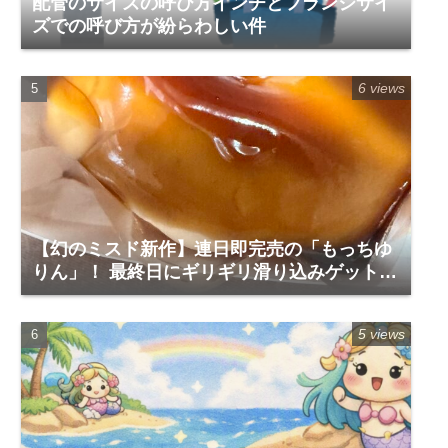
配管のサイズの呼び方インチとフランジサイ
ズでの呼び方が紛らわしい件
6 views
【幻のミスド新作】連日即完売の「もっちゆ
りん」！ 最終日にギリギリ滑り込みゲットし
て食べてみた実食レポ
5 views