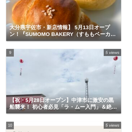
大分県宇佐市・新店情報】 5月13日オープ
ン！『SUMOMO BAKERY（すももベーカリ
ー）』レビュー
5 views
【祝・5月28日オープン】中津市に激安の黒
船襲来！ 初心者必見「ラ・ムー入門」＆絶対
に買うべき神商品
5 views