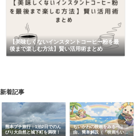
【美味しくないインスタントコーヒー粉を最
後まで楽しむ方法】賢い活用術まとめ
新着記事
熊本プチ旅行：1泊2日でのん
ちいかわの映画をみるべき理
びり大自然と城下町を満喫！
由、簡単解説（『映画ちいか