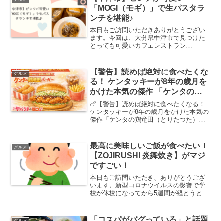
がでて起き上がれないほ...
「MOGI（モギ）」で生パスタラ
ンチを堪能♪
本日もご訪問いただきありがとうござい
ます。今回は、大分県中津市で見つけた
とっても可愛いカフェレストラン
「MOGI（モギ）」をご紹介します。ピン
ク色を基調としたおしゃれな外観が特徴
で、まるで海外のカフェに来たかのよう
【警告】読めば絶対に食べたくな
グルメ
な非日常感たっぷりのお店。...
る！ ケンタッキーが8年の歳月を
かけた本気の傑作 「ケンタの鶏
竜田（とりたつた）バーガー」の
🍗【警告】読めば絶対に食べたくなる！
ヤバすぎる魅力
ケンタッキーが8年の歳月をかけた本気の
傑作「ケンタの鶏竜田（とりたつた）バ
ーガー」のヤバすぎる魅力✨こんにち
は！美味しいものには目がない、ファス
トフードを愛してやまない皆様。突然で
最高に美味しいご飯が食べたい！
グルメ
すが、今、あなたの胃袋は...
【ZOJIRUSHI 炎舞炊き】がマジ
ですごい！
本日もご訪問いただき、ありがとうござ
います。新型コロナウイルスの影響で学
校が休校になってから5週間が経とうとし
ています。そろそろ1日3度のご飯の支度
にクタクタになっている親御さんも多い
のではないのでしょうか。うちもその一
「コスパがバグっている」と話題
グルメ