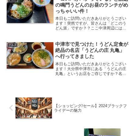
人です。高学年の子供...
の鳴門うどんのお昼のランチがめ
っちゃいい件！
本日もご訪問いただきありがとうござい
ます！突然ですが、皆さんは「どこのう
どん派」ですか？？ここ中津周辺には、
「丸亀製麺」や「資さんうどん」、「う
どんの庄丸亀」に「麺勝」など、本当に
たくさんのうどん屋さんがある激戦区で
中津市で見つけた！うどん定食が
グルメ
すよね。そんな中津に数年...
絶品の名店「うどんの庄 丸亀」
へ行ってきました
本日もご訪問いただきありがとうござい
ます！大分県中津市にある「うどんの庄
丸亀」というお店をご存じですか？名前
だけ見ると、あの有名うどんチェーン
「丸亀製麺」を思い浮かべる方も多いと
思いますが、実はこの「うどんの庄 丸
亀」はまったくの別物。チ...
【ショッピング/セール】2024ブラックフ
ライデーの魅力