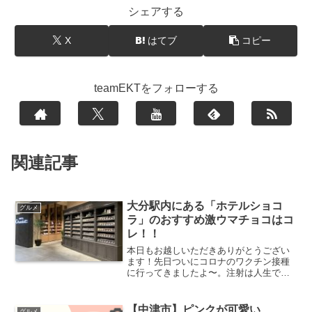
シェアする
X
はてブ
コピー
teamEKTをフォローする
関連記事
大分駅内にある「ホテルショコ
グルメ
ラ」のおすすめ激ウマチョコはコ
レ！！
本日もお越しいただきありがとうござい
ます！先日ついにコロナのワクチン接種
に行ってきましたよ〜。注射は人生で一
番痛くなかったと言って過言ではないほ
どでした。しかし接種後は倦怠感と夜に
は微熱が出ました。次の日は38℃近い熱
【中津市】ピンクが可愛い
グルメ