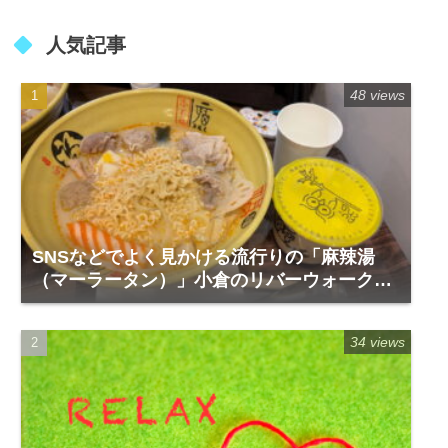
人気記事
48 views
SNSなどでよく見かける流行りの「麻辣湯
（マーラータン）」小倉のリバーウォーク1
階「福恩麻辣湯」
34 views