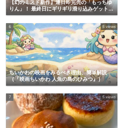
【幻のミスド新作】連日即完売の「もっちゆ
りん」！ 最終日にギリギリ滑り込みゲットし
て食べてみた実食レポ
5 views
ちいかわの映画をみるべき理由、簡単解説
（『映画ちいかわ 人魚の島のひみつ』）
5 views