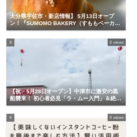
大分県宇佐市・新店情報】 5月13日オープ
ン！『SUMOMO BAKERY（すももベーカリ
ー）』レビュー
5 views
【祝・5月28日オープン】中津市に激安の黒
船襲来！ 初心者必見「ラ・ムー入門」＆絶対
に買うべき神商品
5 views