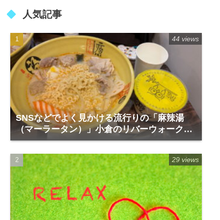
人気記事
44 views
SNSなどでよく見かける流行りの「麻辣湯
（マーラータン）」小倉のリバーウォーク1
階「福恩麻辣湯」
29 views