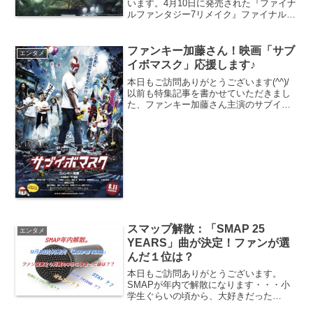
います。4月10日に発売された『ファイナ
ルファンタジー7リメイク』ファイナルフ
ァンタジーVII リメイク - PS4新品価格
￥9,598から(2020/4/14 21:56時点)ファイ
ナルファンタジー７（...
ファンキー加藤さん！映画「サブ
エンタメ
イボマスク」応援します♪
本日もご訪問ありがとうございます(^^)/
以前も特集記事を書かせていただきまし
た、ファンキー加藤さん主演のサブイボ
マスク！まもなく公開の時期が近づいて
来ましたので再度記事にさせていただき
ました♪最近、中津FMを聞いてるとファ
ンモン関連の曲が...
スマップ解散：「SMAP 25
エンタメ
YEARS」曲が決定！ファンが選
んだ１位は？
本日もご訪問ありがとうございます。
SMAPが年内で解散になります・・・小
学生ぐらいの頃から、大好きだった
SMAPの解散。。。学生時代から今に至