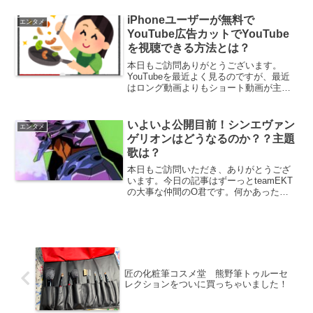
るまで思い出の深いグループです。
SMAP✕SMAPも今年いっぱいで見られな
iPhoneユーザーが無料で
エンタメ
くなるし、これからはSM...
YouTube広告カットでYouTube
を視聴できる方法とは？
本日もご訪問ありがとうございます。
YouTubeを最近よく見るのですが、最近
はロング動画よりもショート動画が主流
になってきて、ショート動画はサクッと
視聴できるのでとても良いですね。
YouTube見てると時間が経つのがあっと
いよいよ公開目前！シンエヴァン
エンタメ
いう間でまさに時間...
ゲリオンはどうなるのか？？主題
歌は？
本日もご訪問いただき、ありがとうござ
います。今日の記事はずーっとteamEKT
の大事な仲間のO君です。何かあったら
絶対に助けてくれる、とても優しいメン
ズです！！２０２１年になり、あっとい
う間に半月を迎えました。年が明けてか
ら、仕事始めでワタ...
匠の化粧筆コスメ堂 熊野筆トゥルーセ
レクションをついに買っちゃいました！