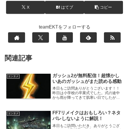
X
はてブ
コピー
teamEKTをフォローする
関連記事
ガッシュ2が無料配信！超懐かし
エンタメ
いあのガッシュがまた読める感動
本日もご訪問ありがとうございます！！
昨日は小学校の卒業式でした。式の途中
から雨が降ってきて肌寒い日でしたが、
無事に卒業することができました。卒業
式のお話は次回また記事にさせてもらい
ますね！！超懐かしい漫画が復活で
FF7リメイクはおもしろい？ネタ
エンタメ
す！！自分が中学生時代にめっ...
バレしないように解説！
本日もご訪問いただき、ありがとうござ