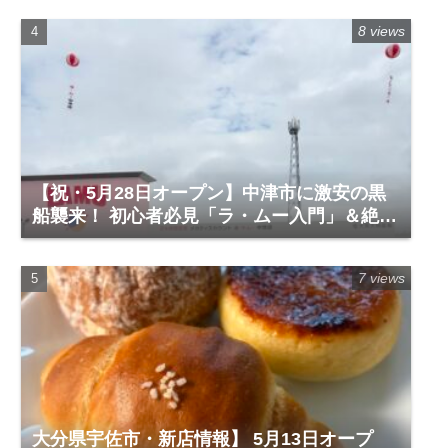
8 views
【祝・5月28日オープン】中津市に激安の黒
船襲来！ 初心者必見「ラ・ムー入門」＆絶対
に買うべき神商品
7 views
大分県宇佐市・新店情報】 5月13日オープ