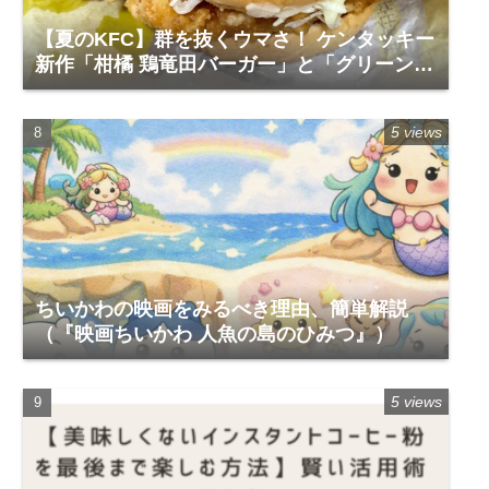
【夏のKFC】群を抜くウマさ！ ケンタッキー
新作「柑橘 鶏竜田バーガー」と「グリーンホ
ットチキン」で夏を食らう
5 views
ちいかわの映画をみるべき理由、簡単解説
（『映画ちいかわ 人魚の島のひみつ』）
5 views