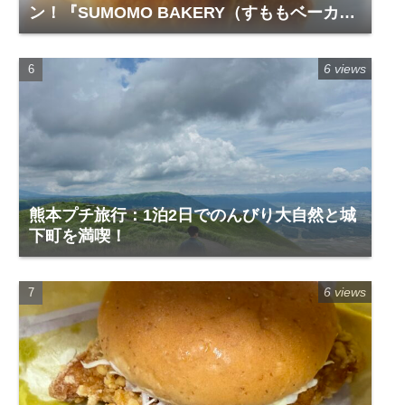
ン！『SUMOMO BAKERY（すももベーカリ
ー）』レビュー
6 views
熊本プチ旅行：1泊2日でのんびり大自然と城
下町を満喫！
6 views