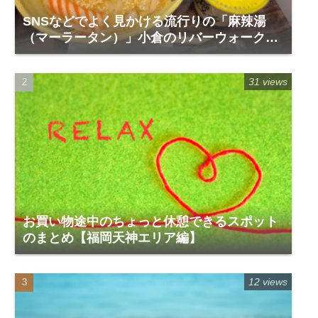
SNSなどでよく見かける流行りの「麻辣湯
（マーラータン）」小倉のリバーウォーク1
階「福恩麻辣湯」
31 views
お買い物途中のちょっと休憩できるスポット
のまとめ【福岡天神エリア編】
12 views