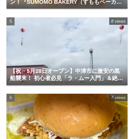
ン！『SUMOMO BAKERY（すももベーカリ
ー）』レビュー
8 views
【祝・5月28日オープン】中津市に激安の黒
船襲来！ 初心者必見「ラ・ムー入門」＆絶対
に買うべき神商品
7 views