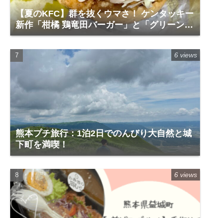
【夏のKFC】群を抜くウマさ！ ケンタッキー
新作「柑橘 鶏竜田バーガー」と「グリーンホ
ットチキン」で夏を食らう
6 views
熊本プチ旅行：1泊2日でのんびり大自然と城
下町を満喫！
6 views