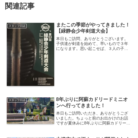
関連記事
またこの季節がやってきました！
スタッフ日誌
【緑静会少年剣道大会】
本日もご訪問、ありがとうございます。
子供達が剣道を始めて、早いもので３年
になります。思い起こせば、３人の子供
達のデビュー戦は道場主催の剣道大会
『第51回 緑静会少年剣道大会』でした。
双子のお姉ちゃん達は年長さん、末っ子
が年中さん。今思えば、...
8年ぶりに阿蘇カドリードミニオ
スタッフ日誌
ンへ行ってきました！
本日もご訪問いただき、ありがとうござ
いました。ちょっと前のお出かけのお話
ですが夏休みに8年ぶりに阿蘇カドリード
ミニオンに行ってきました♪ 熊ちっちゃ
くなったな〜って子ども達めちゃくちゃ
大きくなったね！！親も横に大きくなっ