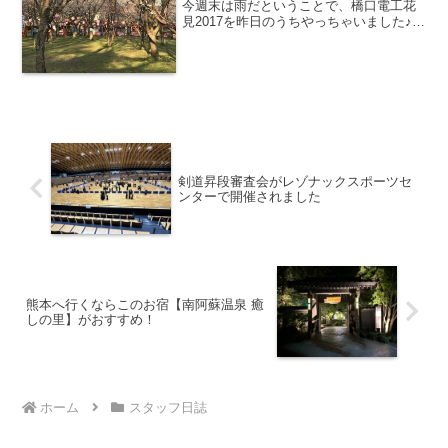
今週末は雨だということで、橋口電工花
見2017を昨日のうちやっちゃいました♪会
場は会社の近くの大貞公園です。天気が
良くて暖かかく、お花見日和でした。大
貞公園は約1300本のソメイヨシノが咲き
誇る大分県でも...
剣道昇段審査会がレゾナックスポーツセ
ンターで開催されました
熊本へ行くならこのお宿【南阿蘇温泉 癒
しの里】がおすすめ！
ホーム
スタッフ日誌