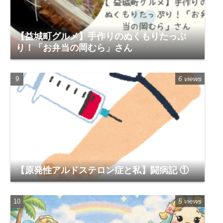
【益城町グルメ】手作りのぬくもりたっぷ
り！「お弁当の岡むら」さん
6 views
【原発性アルドステロン症と私】闘病記 ①
5 views