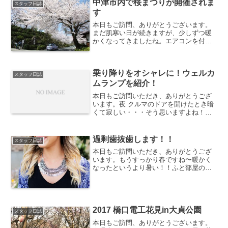
中津市内で桜まつりが開催されま
スタッフ日誌
たねwwもう身長も変...
す
本日もご訪問、ありがとうございます。
まだ肌寒い日が続きますが、少しずつ暖
かくなってきましたね。エアコンを付け
る時間もだんだん少なくなってきまし
た。さくら開花予想では、大分県は3/24
となっています。関連：さくら開花予想
乗り降りをオシャレに！ウェルカ
2017それに合わせて...
スタッフ日誌
ムランプを紹介！
本日もご訪問いただき、ありがとうござ
います。夜 クルマのドアを開けたとき暗
くて寂しい・・・そう思いますよね！安
くて取り付け簡単でおしゃれに出来るア
イテムを紹介します！どんな感じになる
の？Amazonでの商品紹介のページではこ
過剰歯抜歯します！！
スタッフ日誌
んな感じです。商...
本日もご訪問いただき、ありがとうござ
います。もうすっかり春ですね〜暖かく
なったというより暑い！！ふと部屋の温
度計を見たら27度・・・えーーーー27度
って夏やん。思い切って窓を開けたいけ
ど、家族6人中4人が重度の花粉症で開け
られず。家の中では...
2017 橋口電工花見in大貞公園
スタッフ日誌
本日もご訪問、ありがとうございます。