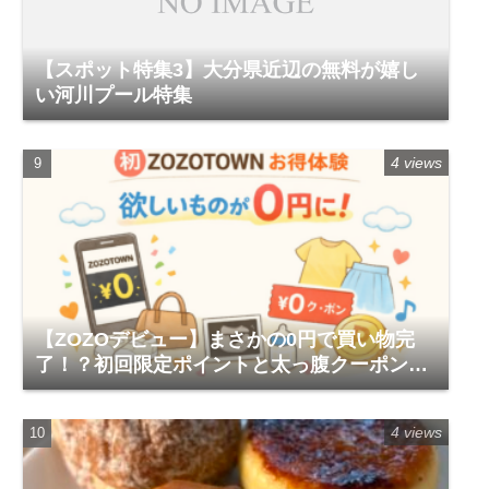
【スポット特集3】大分県近辺の無料が嬉し
い河川プール特集
4 views
【ZOZOデビュー】まさかの0円で買い物完
了！？初回限定ポイントと太っ腹クーポンが
ヤバすぎる体験レポ
4 views