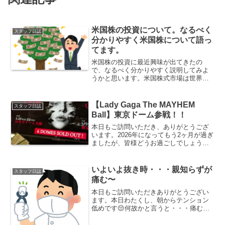
米国株の投資について。なるべく
スタッフ日誌
分かりやすく米国株について語っ
てます。
米国株の投資に最近興味が出てきたの
で、なるべく分かりやすく説明してみよ
うかと思います。米国株式市場は世界有
数の大きな市場であり、多くの投資家に
とって注目の的となっています。米国株
式市場は、1つの国家市場でありながら、
【Lady Gaga The MAYHEM
スタッフ日誌
数え切れないほどの企業が...
Ball】東京ドーム参戦！！
本日もご訪問いただき、ありがとうござ
います。2026年になってもう2ヶ月が過ぎ
ましたが、皆様どうお過ごしでしょう
か？我が家は花粉症でえらいことなって
います！笑2026年のスタートは・・・ガ
ガ様のライブから始まりました♡2024年
いよいよ抜き時・・・親知らずが
スタッフ日誌
はエド・シー...
痛む〜
本日もご訪問いただきありがとうござい
ます。本日わたくし、朝からテンション
低めです😔何故かと言うと・・・痛むん
ですよ、親知らずが！！！ストレスや疲
れがたまるとジワジワくるんですよ。今