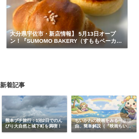
大分県宇佐市・新店情報】 5月13日オープ
ン！『SUMOMO BAKERY（すももベーカリ
ー）』レビュー
新着記事
熊本プチ旅行：1泊2日でのん
ちいかわの映画をみるべき理
びり大自然と城下町を満喫！
由、簡単解説（『映画ちいか
わ 人魚の島のひみつ』）