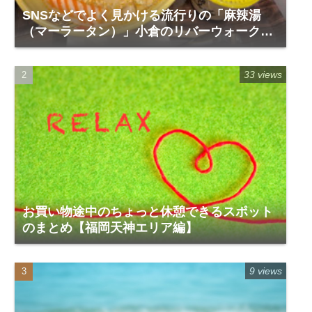
SNSなどでよく見かける流行りの「麻辣湯
（マーラータン）」小倉のリバーウォーク1
階「福恩麻辣湯」
33 views
お買い物途中のちょっと休憩できるスポット
のまとめ【福岡天神エリア編】
9 views