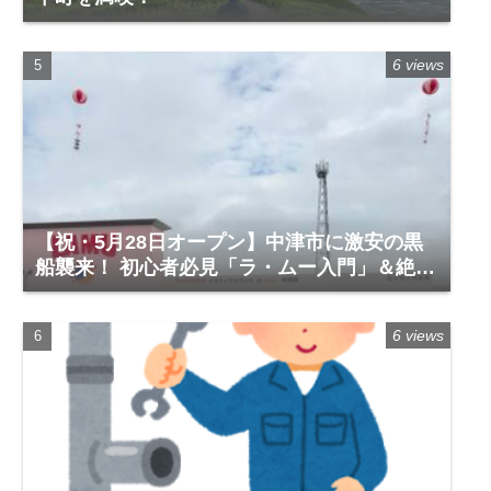
6 views
【祝・5月28日オープン】中津市に激安の黒
船襲来！ 初心者必見「ラ・ムー入門」＆絶対
に買うべき神商品
6 views