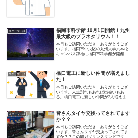
までは騙し騙しきましたが、今回はメガ
トン級😭歯医者さんから『...
福岡市科学館 10月1日開館！九州
スタッフ日誌
最大級のプラネタリウム！！
本日もご訪問いただき、ありがとうござ
います。福岡市中央区の九州大学六本松
キャンパス跡地に福岡市科学館が開館し
ました！なんと、JAXA 若田光一宇宙飛
行士が福岡市科学館名誉館長に就任！！↓
裏から見たら、天井部分が球体になって
橋口電工に新しい仲間が増えまし
ました。プラネタリ...
スタッフ日誌
た！
本日もご訪問いただき、ありがとうござ
います。人生別れもあれば出会いもあ
る。橋口電工に新しい仲間が2人増えま
す！！男性のEさんと女性のYさんです。
2人には主に図面や設計・積算の仕事を担
当してもらいます。大ベテランのEさん、
皆さんタイヤ交換ってされてます
スタッフ日誌
仕事のことも人生のこ...
か？？
本日もご訪問いただき、ありがとうござ
います。皆さんタイヤ交換ってされてま
すか？？この間ガソリンスタンドでタイ