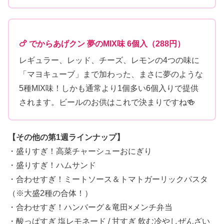
🍗 でからあげクン 夢のMIX味 6個入（288円）
レギュラー、レッド、チーズ、レモンの4つの味に
「マヨキューブ」まで加わった、まさに夢のような
5種MIX味！しかも通常より1個多い6個入りで提供
されます。ビールのお供はこれで決まりですね🍻
【その他の第1週ラインナップ】
・盛りすぎ！高菜チャーシューおにぎり
・盛りすぎ！ハムサンド
・合わせすぎ！ミートソース＆トマトガーリックパスタ
（※大盛2種の合体！）
・合わせすぎ！ハンバーグ＆竜田×メンチ弁当
・酸っぱすぎ 塩レモネード / 甘すぎ 飲む冷やしぜんざい