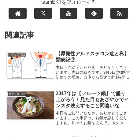
teamEKTをフォローする
関連記事
【原発性アルドステロン症と私】
スタッフ日誌
闘病記②
本日もご訪問いただき、ありがとうござ
います。先日の続きです。9月5日(木)医大
初めての受診。自宅から高速で約1時間半
をかけて主人と行ってきました。かかり
つけ医の先生から患者さんが多いと思い
ますので早めに行ったほうがよいです
2017年は【フルーツ鍋】で盛り
スタッフ日誌
よ！と言われていた...
上がろう！見た目もあざやかでイ
ンスタ映えすること間違いな
し！！
本日もご訪問いただき、ありがとうござ
います。この季節は、お鍋が恋しくなり
ますね。熱々のお鍋を囲んで、ホクホク
したいです。一般的な鍋と言えば、「キ
ムチ鍋」や「すきやき」「水炊き」なん