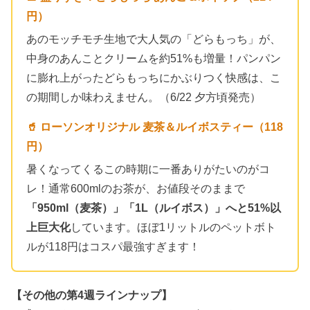
円）
あのモッチモチ生地で大人気の「どらもっち」が、
中身のあんことクリームを約51%も増量！パンパン
に膨れ上がったどらもっちにかぶりつく快感は、こ
の期間しか味わえません。（6/22 夕方頃発売）
🥤 ローソンオリジナル 麦茶＆ルイボスティー（118
円）
暑くなってくるこの時期に一番ありがたいのがコ
レ！通常600mlのお茶が、お値段そのままで
「950ml（麦茶）」「1L（ルイボス）」へと51%以
上巨大化
しています。ほぼ1リットルのペットボト
ルが118円はコスパ最強すぎます！
【その他の第4週ラインナップ】