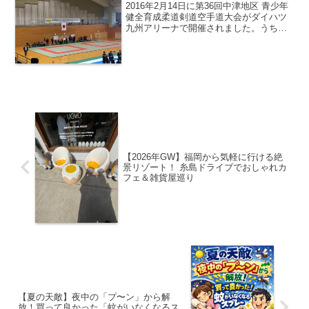
2016年2月14日に第36回中津地区 青少年
健全育成柔道剣道空手道大会がダイハツ
九州アリーナで開催されました。うちは
社長が幼少期から高校まで剣道をしてい
たのもあり子供たち四人のうち三人が剣
道をしています。なので、今回は剣道に
スポットを当て...
【2026年GW】福岡から気軽に行ける絶
景リゾート！ 糸島ドライブでおしゃれカ
フェ＆雑貨屋巡り
【夏の天敵】夜中の「プ〜ン」から解
放！買って良かった「蚊がいなくなるス