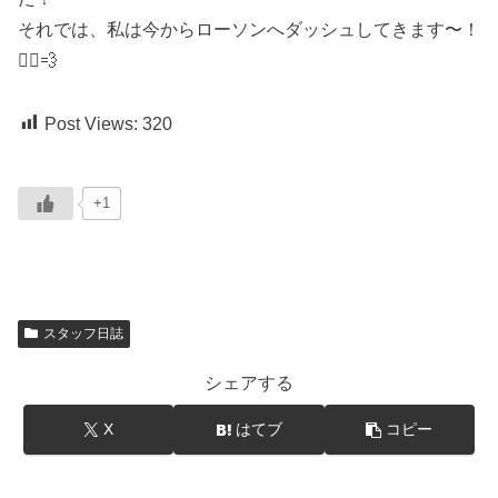
それでは、私は今からローソンへダッシュしてきます〜！
🏃‍♂️💨
Post Views:
320
+1
スタッフ日誌
シェアする
X
はてブ
コピー