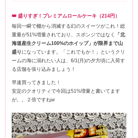
👑 盛りすぎ！プレミアムロールケーキ（214円）
毎回一瞬で棚から消滅する幻のスイーツがこれ！総
重量が51%増量されており、スポンジではなく
「北
海道産生クリーム100%のホイップ」が限界まで山
盛り
になっています。「これでもか！」というクリ
ームの海に溺れたい人は、6/1(月)の夕方頃に入荷す
る店舗を張り込みましょう！
早速買ってきました！
安定のクオリティで今回は51%増量と書いてます
が。。２倍ですねw