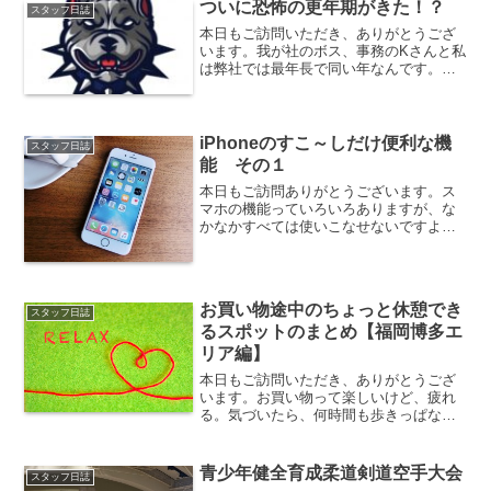
かもありますね。福岡はダントツで「モ
ついに恐怖の更年期がきた！？
スタッフ日誌
ツ鍋」ですかね〜。今年は...
本日もご訪問いただき、ありがとうござ
います。我が社のボス、事務のKさんと私
は弊社では最年長で同い年なんです。そ
んな私たちにもついにあの時期が来た模
様です・・・恐怖の『更年期』！！更年
期なんてまだまだ先のこと。な〜んて思
っていたけど、今年は4...
iPhoneのすこ～しだけ便利な機
スタッフ日誌
能 その１
本日もご訪問ありがとうございます。ス
マホの機能っていろいろありますが、な
かなかすべては使いこなせないですよ
ね・・・iPhone使い始めて約2年あまり、
スマホを使い始めて約４年（以前はアン
ドロイド端末を２年）が経ちましたがま
だまだ全然機能を熟...
お買い物途中のちょっと休憩でき
スタッフ日誌
るスポットのまとめ【福岡博多エ
リア編】
本日もご訪問いただき、ありがとうござ
います。お買い物って楽しいけど、疲れ
る。気づいたら、何時間も歩きっぱな
し。なんてこともありますよね？ちょっ
と休憩したい時の、休憩スポット（もち
ろん無料ね）をまとめてみました。「お
青少年健全育成柔道剣道空手大会
スタッフ日誌
店にまで入らなくていいんだ...