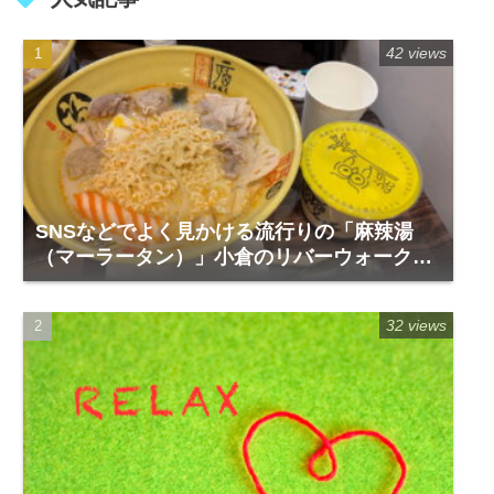
42 views
SNSなどでよく見かける流行りの「麻辣湯
（マーラータン）」小倉のリバーウォーク1
階「福恩麻辣湯」
32 views