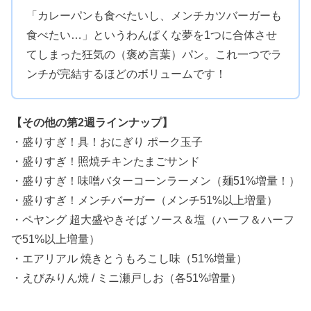
「カレーパンも食べたいし、メンチカツバーガーも
食べたい…」というわんぱくな夢を1つに合体させ
てしまった狂気の（褒め言葉）パン。これ一つでラ
ンチが完結するほどのボリュームです！
【その他の第2週ラインナップ】
・盛りすぎ！具！おにぎり ポーク玉子
・盛りすぎ！照焼チキンたまごサンド
・盛りすぎ！味噌バターコーンラーメン（麺51%増量！）
・盛りすぎ！メンチバーガー（メンチ51%以上増量）
・ペヤング 超大盛やきそば ソース＆塩（ハーフ＆ハーフ
で51%以上増量）
・エアリアル 焼きとうもろこし味（51%増量）
・えびみりん焼 / ミニ瀬戸しお（各51%増量）