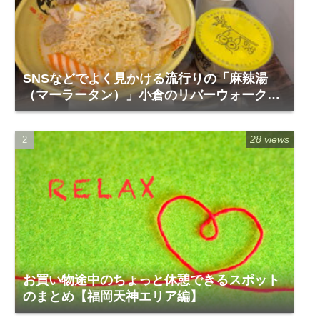
SNSなどでよく見かける流行りの「麻辣湯
（マーラータン）」小倉のリバーウォーク1
階「福恩麻辣湯」
28 views
お買い物途中のちょっと休憩できるスポット
のまとめ【福岡天神エリア編】