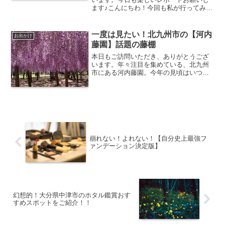
ます♪こんにちわ！今回も私が行ってみて
よかった所、皆さんにも行って欲しいと
思った所を紹介したいと思います！今回
行った所は個人的にとても楽しかったで
一度は見たい！北九州市の【河内
お出かけ
す。見ても楽しめる、体...
藤園】話題の藤棚
本日もご訪問いただき、ありがとうござ
います。年々注目を集めている、北九州
市にある河内藤園。今年の見頃はいつな
のか？どうやっていくのか？去年はどん
な感じだったのか？気になりますよね？
今年、足を運んでみようと思っている人
は参考にしてみてください...
崩れない！よれない！【自分史上最強フ
ァンデーション決定版】
幻想的！大分県中津市のホタル鑑賞おす
すめスポットをご紹介！！