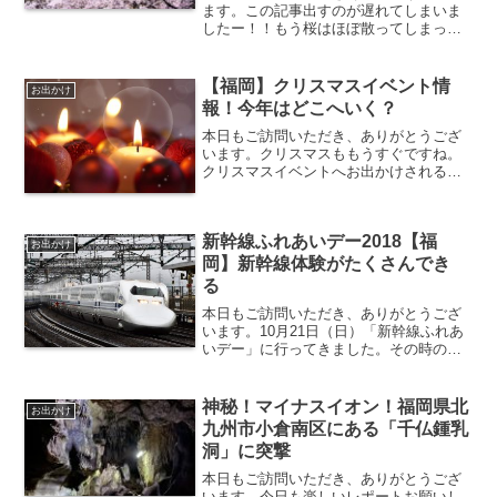
ます。この記事出すのが遅れてしまいま
したー！！もう桜はほぼ散ってしまった
💦来年のお花見の参考にしてもらえたら
幸せです♡笑こんにちは〜みなさん気温
も少しずつ暖かくなり、夜はまだ冷えま
【福岡】クリスマスイベント情
お出かけ
すがお元気ですか？👀ぼく...
報！今年はどこへいく？
本日もご訪問いただき、ありがとうござ
います。クリスマスももうすぐですね。
クリスマスイベントへお出かけされる予
定の方も多いのではないでしょうか？街
中ではイルミネーションがキラキラし
て、クリスマスの音楽がそこらじゅうか
新幹線ふれあいデー2018【福
ら聞こえてきます。福岡各地...
お出かけ
岡】新幹線体験がたくさんでき
る
本日もご訪問いただき、ありがとうござ
います。10月21日（日）「新幹線ふれあ
いデー」に行ってきました。その時の様
子をレビューしたいと思います＾＾新幹
線ふれあいデーとは？新幹線をもっと身
近に親しむ事を目的とし、博多総合車両
神秘！マイナスイオン！福岡県北
お出かけ
所を一般公開したイベ...
九州市小倉南区にある「千仏鍾乳
洞」に突撃
本日もご訪問いただき、ありがとうござ
います。今日も楽しいレポートお願いし