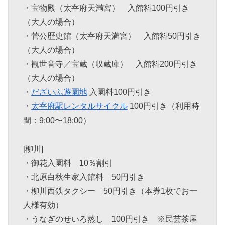
・宝物殿（太宰府天満宮） 入館料100円引き
（大人の場合）
・菅公歴史館（太宰府天満宮） 入館料50円引き
（大人の場合）
・観世音寺／宝蔵（収蔵庫） 入館料200円引き
（大人の場合）
・
だざいふ遊園地
入園料100円引き
・
太宰府駅レンタルサイクル
100円引き（利用時
間：9:00〜18:00）
[柳川]
・御花入園料 10％割引
・北原白秋生家入館料 50円引き
・柳川西鉄タクシー 50円引き（本券1枚でお一
人様有効）
・うなぎのせいろ蒸し 100円引き ※民芸茶屋