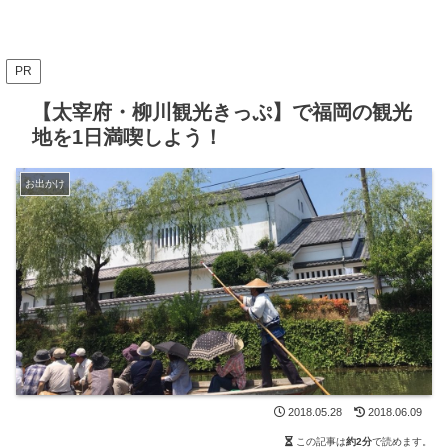
PR
【太宰府・柳川観光きっぷ】で福岡の観光
地を1日満喫しよう！
お出かけ
2018.05.28
2018.06.09
この記事は
約2分
で読めます。