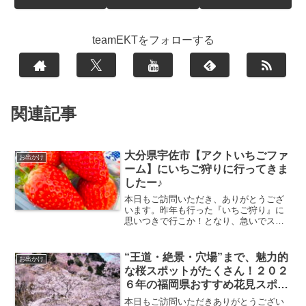
teamEKTをフォローする
関連記事
大分県宇佐市【アクトいちごファ
お出かけ
ーム】にいちご狩りに行ってきま
したー♪
本日もご訪問いただき、ありがとうござ
います。昨年も行った『いちご狩り』に
思いつきで行こか！となり、急いでスー
パーで練乳を買ってGO→我が家は夫の仕
事の関係でなかなか予定を組めないか
ら、急に空いた時間を子ども達に費やす
“王道・絶景・穴場”まで、魅力的
お出かけ
ことが多いです。それに家...
な桜スポットがたくさん！２０２
６年の福岡県おすすめ花見スポッ
トまとめ🌸
本日もご訪問いただきありがとうござい