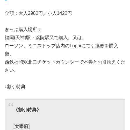
金額：大人2980円／小人1420円
きっぷ購入場所：
福岡(天神)駅・薬院駅又で購入。又は、
ローソン、ミニストップ店内のLoppiにて引換券を購入
後、
西鉄福岡駅北口チケットカウンターで本券とお引換えくだ
さい。
↓割引特典
《割引特典》
[太宰府]