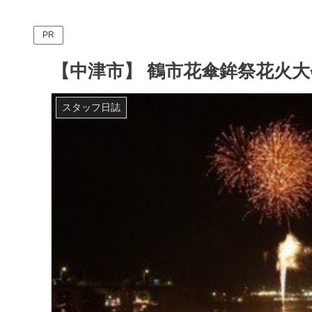
PR
【中津市】 鶴市花傘鉾祭花火大会 
スタッフ日誌