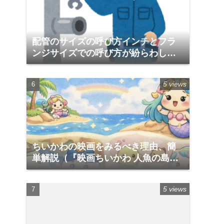
配管のサイズの呼び方インチとフラ
ンジサイズでの呼び方が紛らわしい
件
5 views
ちいかわの映画をみるべき理由、簡
単解説（『映画ちいかわ 人魚の島の
ひみつ』）
5 views