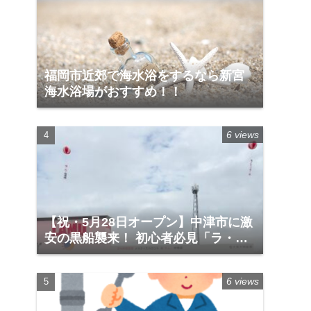
福岡市近郊で海水浴をするなら新宮
海水浴場がおすすめ！！
6 views
【祝・5月28日オープン】中津市に激
安の黒船襲来！ 初心者必見「ラ・ム
ー入門」＆絶対に買うべき神商品
6 views