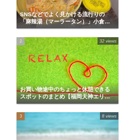
SNSなどでよく見かける流行りの
「麻辣湯（マーラータン）」小倉の
リバーウォーク1階「福恩麻辣湯」
32 views
お買い物途中のちょっと休憩できる
スポットのまとめ【福岡天神エリア
編】
8 views