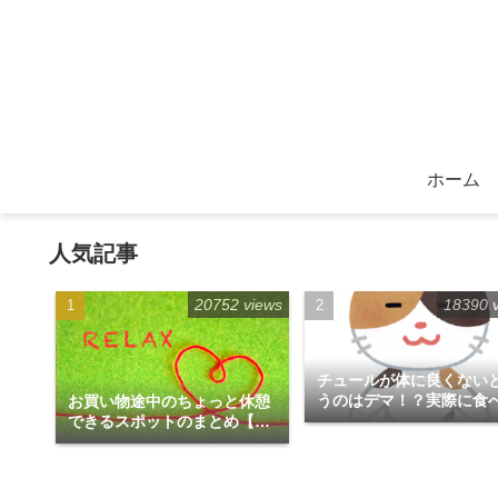
ホーム
人気記事
20752 views
18390 
チュールが体に良くない
うのはデマ！？実際に食
お買い物途中のちょっと休憩
みた！
できるスポットのまとめ【福
岡天神エリア編】