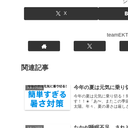
シ
X
teamE
関連記事
今年の夏は元気に乗り
スタッフ日誌
今年の夏は元気に乗り切る！
す！！☀️「あ〜、またこの
太陽。年々、夏の暑さは厳しさ
たかが睡眠不足、され
スタッフ日誌