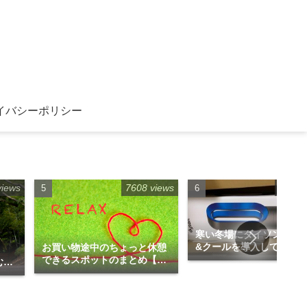
イバシーポリシー
views
7608 views
6968 
寒い冬場にダイソンのホ
&クールを導入してみま
お買い物途中のちょっと休憩
」
た！！
できるスポットのまとめ【福
むの
岡博多エリア編】