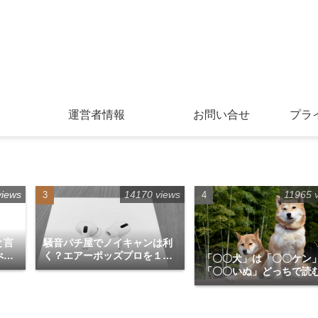
運営者情報
お問い合せ
プラ
views
14170 views
11965 
と言
騒音パチ屋でノイキャンは利
べて
く？エアーポッズプロを１か
「〇〇犬」は「〇〇ケン
月使用してみての感想
「〇〇いぬ」どっちで読
が正解？