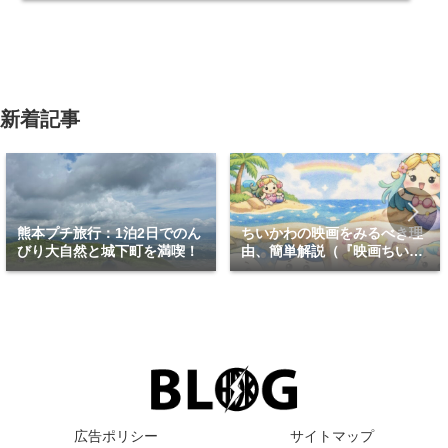
新着記事
熊本プチ旅行：1泊2日でのん
ちいかわの映画をみるべき理
びり大自然と城下町を満喫！
由、簡単解説（『映画ちいか
わ 人魚の島のひみつ』）
広告ポリシー
サイトマップ