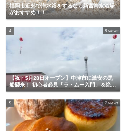
福岡市近郊で海水浴をするなら新宮海水浴場
がおすすめ！！
8 views
【祝・5月28日オープン】中津市に激安の黒
船襲来！ 初心者必見「ラ・ムー入門」＆絶対
に買うべき神商品
7 views