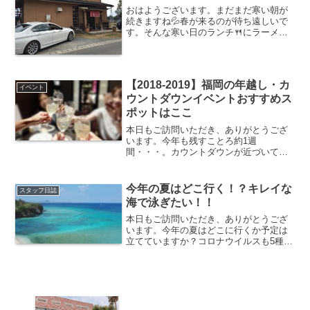
おはようございます。まだまだ寒い朝が
続きますね💦春が来るのが待ち遠しいで
す。そんな寒い日のランチ🍴にラーメン
はいかがですか？今日は中津でラーメン
第一弾をお送りいたします。大分県中津
市上如水 「東京らーめん食堂」さん本
社近くの東京らーめん食堂...
【2018-2019】福岡の年越し・カ
イベント
ウントダウンイベントおすすめス
ポットはここ
本日もご訪問いただき、ありがとうござ
います。今年も残すことろ約1週
間・・・。カウントダウンが近づいてき
ましたね。12月は本当に早い。あれやこ
れやと、なんか気が焦ります。年末のカ
ウントダウンは、お家でゆっくり派です
今年の夏はどこ行く！？キレイな
スタッフ日誌
か？それとも、イベントで盛り...
海で泳ぎたい！！
本日もご訪問いただき、ありがとうござ
います。今年の夏はどこに行くか予定は
立てていますか？コロナウイルスも5種に
なり、今年の夏は思いっきり楽しい夏を
過ごせそうですね♪個人的には綺麗な海で
泳ぎたい！この一択です。笑きっと今年
の夏も暑いだろうから...