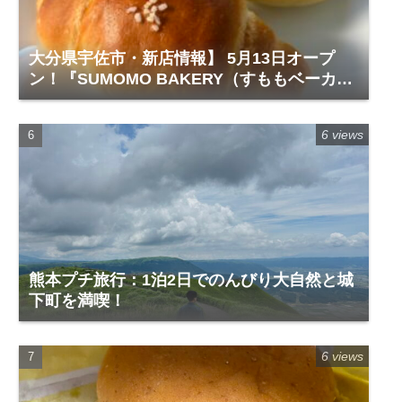
大分県宇佐市・新店情報】 5月13日オープ
ン！『SUMOMO BAKERY（すももベーカリ
ー）』レビュー
6 views
熊本プチ旅行：1泊2日でのんびり大自然と城
下町を満喫！
6 views