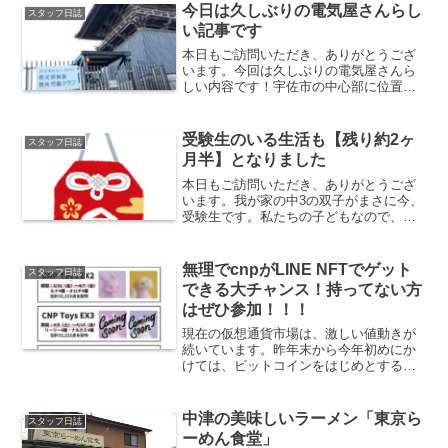
今日は久しぶりの電気屋さんらし
スタッフ日誌
い記事です
本日もご訪問いただき、ありがとうござ
います。今回は久しぶりの電気屋さんら
しい内容です！宇佐市の中心部に位置
し、西本願寺四日市別院の中にある保育
園。社会福祉法人 常照会 慈光保育
園 慈光児童クラブ様の電気工事をさせ
受験生のいる生活も【残り約2ヶ
スタッフ日誌
ていただきました。慈光保育園...
月半】となりました
本日もご訪問いただき、ありがとうござ
います。我が家の中3の双子がまさに今、
受験生です。私たちの子どもなので、も
ちろん地頭が良いわけでもなく、小さな
ころから塾に課金してきましたがなかな
か学力が上がらず・・・ここまできまし
無理でcnpがLINE NFTでゲット
スタッフ日誌
た。この辺りは地方なの...
できる大チャンス！持ってない方
はぜひ参加！！！
現在の仮想通貨市場は、激しい値動きが
続いています。昨年末から今年初めにか
けては、ビットコインをはじめとする主
要な仮想通貨が大幅な上昇を見せ、多く
の人々が急激な価格変動を目の当たりに
しました。しかし、その後の動きは不安
中津の美味しいラーメン「東京ら
スタッフ日誌
定な状況が続いており、一...
ーめん食堂」