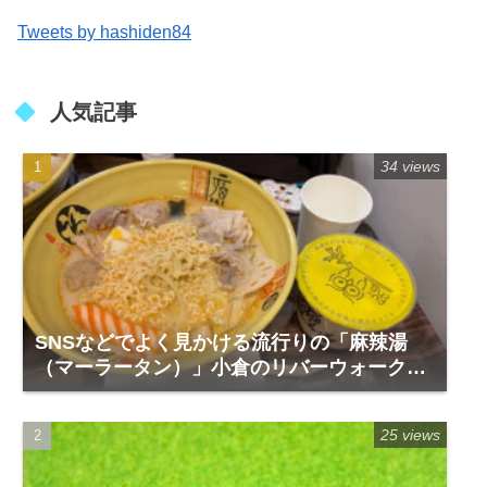
Tweets by hashiden84
人気記事
34 views
SNSなどでよく見かける流行りの「麻辣湯
（マーラータン）」小倉のリバーウォーク1
階「福恩麻辣湯」
25 views