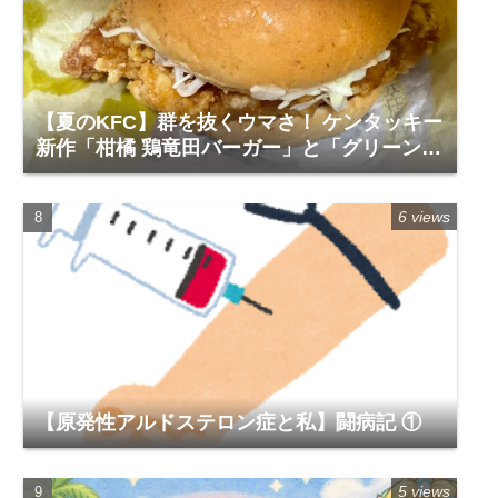
【夏のKFC】群を抜くウマさ！ ケンタッキー
新作「柑橘 鶏竜田バーガー」と「グリーンホ
ットチキン」で夏を食らう
6 views
【原発性アルドステロン症と私】闘病記 ①
5 views