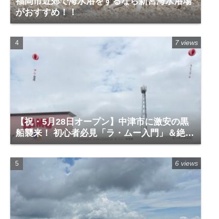
福岡市近郊で海水浴をするなら新宮海水浴場
がおすすめ！！
7 views
【祝・5月28日オープン】中津市に激安の黒
船襲来！ 初心者必見「ラ・ムー入門」＆絶対
に買うべき神商品
6 views