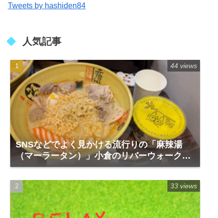
Tweets by hashiden84
人気記事
44 views
SNSなどでよく見かける流行りの「麻辣湯
（マーラータン）」小倉のリバーウォーク1
階「福恩麻辣湯」
33 views