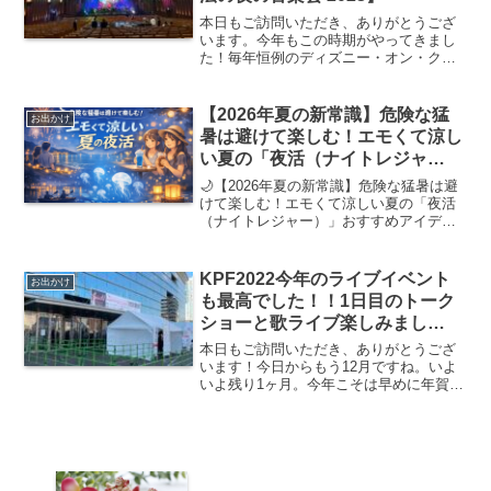
本日もご訪問いただき、ありがとうござ
います。今年もこの時期がやってきまし
た！毎年恒例のディズニー・オン・クラ
ッシック〜魔法の夜の音楽会 2023〜こ
の日は夫は小倉で打合せだったので電車
で小倉まで行ってもらい、私と子ども達
【2026年夏の新常識】危険な猛
お出かけ
は車で出発！福岡市内...
暑は避けて楽しむ！エモくて涼し
い夏の「夜活（ナイトレジャ
ー）」おすすめアイデア3選
🌙【2026年夏の新常識】危険な猛暑は避
けて楽しむ！エモくて涼しい夏の「夜活
（ナイトレジャー）」おすすめアイデア3
選✨こんにちは！毎日ジリジリと焦げる
ような暑さが続いていますが、皆様バテ
ていませんか？💦7月も下旬に入り、いよ
KPF2022今年のライブイベント
お出かけ
いよ夏本番！せっ...
も最高でした！！1日目のトーク
ショーと歌ライブ楽しみまし
た！！！
本日もご訪問いただき、ありがとうござ
います！今日からもう12月ですね。いよ
いよ残り1ヶ月。今年こそは早めに年賀状
書こうと思いますww前回に引き続き
KPF2022の話題ですが、今度はイベント
ブースのお話を少ししたいかと思いま
す。ちなみにイベン...