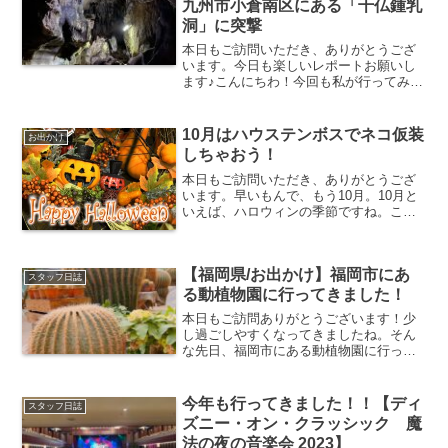
九州市小倉南区にある「千仏鍾乳
洞」に突撃
本日もご訪問いただき、ありがとうござ
います。今日も楽しいレポートお願いし
ます♪こんにちわ！今回も私が行ってみて
よかった所、皆さんにも行って欲しいと
思った所を紹介したいと思います！今回
行った所は個人的にとても楽しかったで
10月はハウステンボスでネコ仮装
お出かけ
す。見ても楽しめる、体...
しちゃおう！
本日もご訪問いただき、ありがとうござ
います。早いもんで、もう10月。10月と
いえば、ハロウィンの季節ですね。ここ
数年、日本でも仮装パーティーしたりイ
ベントがあったりと、何かと盛り上がっ
てますよね！で、お出かけも兼ねてどこ
【福岡県/お出かけ】福岡市にあ
かイベントしてないか...
スタッフ日誌
る動植物園に行ってきました！
本日もご訪問ありがとうございます！少
し過ごしやすくなってきましたね。そん
な先日、福岡市にある動植物園に行って
きました。植物や動物がたくさんの素晴
らしいスポットでした。福岡市動植物園
アクセス10時半に到着しましたが、車が
今年も行ってきました！！【ディ
スタッフ日誌
渋滞していていあと2台...
ズニー・オン・クラッシック 魔
法の夜の音楽会 2023】