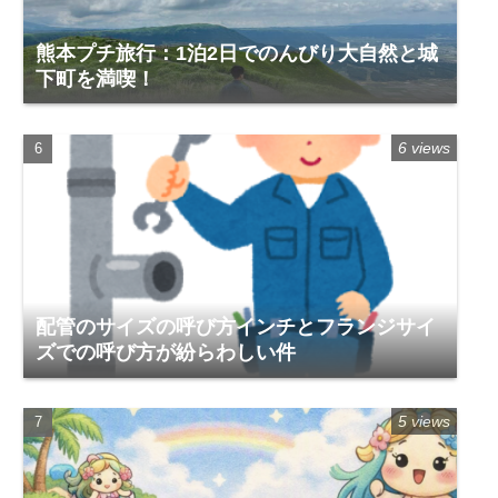
熊本プチ旅行：1泊2日でのんびり大自然と城
下町を満喫！
6 views
配管のサイズの呼び方インチとフランジサイ
ズでの呼び方が紛らわしい件
5 views