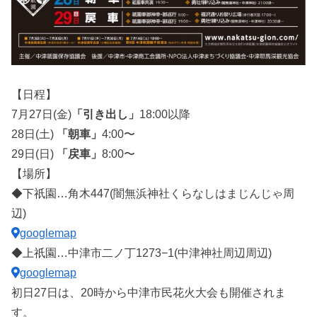
【日程】
7月27日(金)
「引き出し」
18:00以降
28日(土)
「朝車」
4:00〜
29日(日)
「戻車」
8:00〜
【場所】
◆下祇園…角木447(闇無浜神社くらなしはまじんじゃ周
辺)
googlemap
◆上祇園…中津市二ノ丁1273−1(中津神社周辺周辺)
googlemap
初日27日は、20時から中津市民花火大会も開催されま
す。