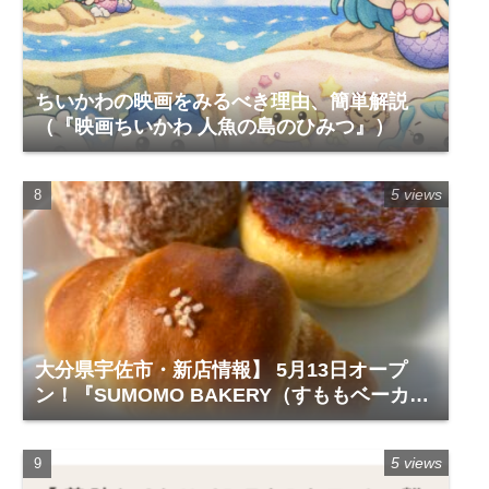
ちいかわの映画をみるべき理由、簡単解説
（『映画ちいかわ 人魚の島のひみつ』）
5 views
大分県宇佐市・新店情報】 5月13日オープ
ン！『SUMOMO BAKERY（すももベーカリ
ー）』レビュー
5 views