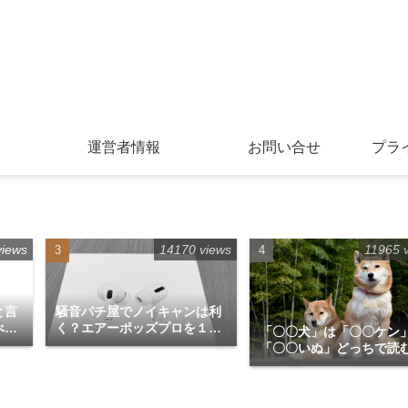
運営者情報
お問い合せ
プラ
views
14170 views
11965 
と言
騒音パチ屋でノイキャンは利
べて
く？エアーポッズプロを１か
「〇〇犬」は「〇〇ケン
月使用してみての感想
「〇〇いぬ」どっちで読
が正解？