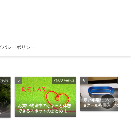
イバシーポリシー
views
7608 views
6968 
寒い冬場にダイソンのホ
&クールを導入してみま
お買い物途中のちょっと休憩
」
た！！
できるスポットのまとめ【福
むの
岡博多エリア編】