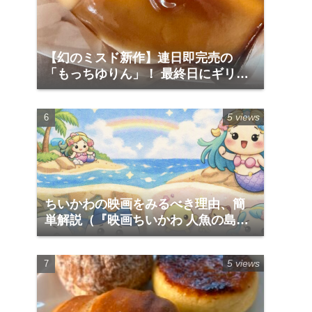
【幻のミスド新作】連日即完売の
「もっちゆりん」！ 最終日にギリギ
リ滑り込みゲットして食べてみた実
食レポ
5 views
ちいかわの映画をみるべき理由、簡
単解説（『映画ちいかわ 人魚の島の
ひみつ』）
5 views