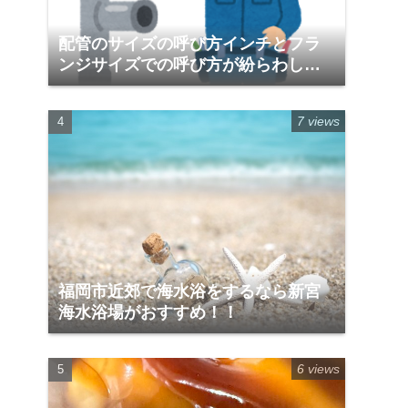
配管のサイズの呼び方インチとフラ
ンジサイズでの呼び方が紛らわしい
件
7 views
福岡市近郊で海水浴をするなら新宮
海水浴場がおすすめ！！
6 views