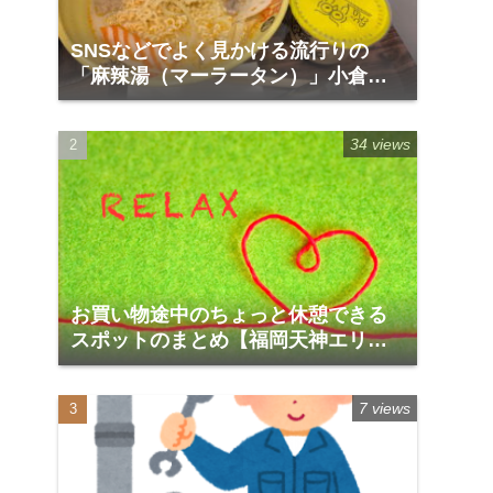
SNSなどでよく見かける流行りの
「麻辣湯（マーラータン）」小倉の
リバーウォーク1階「福恩麻辣湯」
34 views
お買い物途中のちょっと休憩できる
スポットのまとめ【福岡天神エリア
編】
7 views