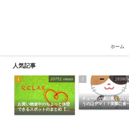
ホーム
人気記事
20751 views
18390 
チュールが体に良くない
うのはデマ！？実際に食
お買い物途中のちょっと休憩
みた！
できるスポットのまとめ【福
岡天神エリア編】