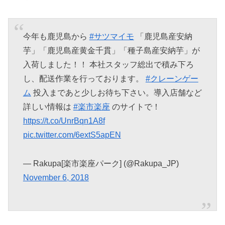
今年も鹿児島から
#サツマイモ
「鹿児島産安納
芋」「鹿児島産黄金千貫」「種子島産安納芋」が
入荷しました！！ 本社スタッフ総出で積み下ろ
し、配送作業を行っております。
#クレーンゲー
ム
投入まであと少しお待ち下さい。導入店舗など
詳しい情報は
#楽市楽座
のサイトで！
https://t.co/UnrBqn1A8f
pic.twitter.com/6extS5apEN
— Rakupa[楽市楽座パーク] (@Rakupa_JP)
November 6, 2018