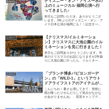
ディズニー・オン・アイス〜氷の
んでみたのでレポ...
お出かけ
上のミュージカル 福岡公演へ行
ってきました♪
本日もご訪問いただき。ありがとうござ
います。3年ぶりのディズニー・オン・ア
イス日本公演が福岡にも！！記念すべき
日本公演35周年の特別公演♡ってこと
で、「ディズニー・オン・アイス JAPAN
TOUR 35th ANNIVERSARY」福岡公...
【クリスマス/イルミネーショ
お出かけ
ン】クリスマスに大池公園のイル
ミネーションを見に行きました！
本日もご訪問ありがrとうございます。年
末のクリスマスのお話になりますが2年振
りに大池公園に行ったら、イルミネーシ
ョンが少し変わっていました！クリスマ
スに大池公園のイルミネーション音楽も
違う気がして、ポップ系の音楽が流れて
「ブランチ博多パピヨンガーデ
お出かけ
いました🎶音楽はここ...
ン」の「WILD-1」というアウト
ドアライフストアのアイテムが素
晴らしい！！
こんにちわ！暑さも増してきて、突然に
雨が降ったりやんだりして気分がなかな
かあがりませんね、、笑笑キャンプグッ
ズいいですよーー！！私は今月にキャン
プに行く予定だったのですが、土日に限
って雨が降ったので中止になってしまい