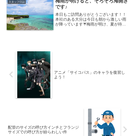
梅雨が明けると、そろそろ海開き
スタッフ日誌
ました。私はキャンプはだ...
です♪
本日もご訪問ありがとうございます！！
本社のある大分は今日も朝から激しい雨
が降っています☔️梅雨が明け、夏が待ち
どうしいですね〜☀️夏といえば、海水
浴！！夏は祭りに海に花火に楽しい事盛
りだくさん😆✨その中でも海水浴は特に
大好き！！梅雨明けが終...
アニメ「サイコパス」のキャラを復習し
よう！
配管のサイズの呼び方インチとフランジ
サイズでの呼び方が紛らわしい件