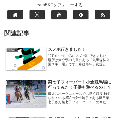
teamEKTをフォローする
関連記事
スノボ行きました！
お出かけ
12月の中旬ごろにスノボに行きました！
場所は大分県の九重にある「九重森林公
園スキー場」です。私は毎年、友達と行
くのが楽しみに冬を待っています。今回
はそれを見た彼女が一緒にに行きたいと
のことだったので彼女と行ってきまし
た！九重スキー場とは広さ...
菜七子フィーバー！小倉競馬場に
お出かけ
行ってみた！子供も遊べるの！？
最近スポーツニュースでも良く取り上げ
られているJRAの女性騎手である藤田菜
七子さん菜七子フィーバー！！の今だか
らって訳ではないですが(^^;;藤田菜七子
騎手が出るレースがあるということで、
始めて福岡県にある小倉競馬場に足を運